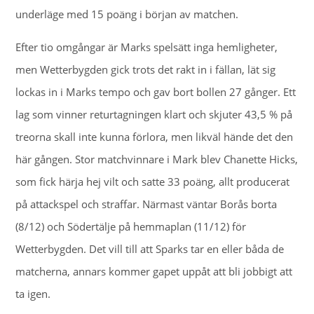
underläge med 15 poäng i början av matchen.
Efter tio omgångar är Marks spelsätt inga hemligheter,
men Wetterbygden gick trots det rakt in i fällan, lät sig
lockas in i Marks tempo och gav bort bollen 27 gånger. Ett
lag som vinner returtagningen klart och skjuter 43,5 % på
treorna skall inte kunna förlora, men likväl hände det den
här gången. Stor matchvinnare i Mark blev Chanette Hicks,
som fick härja hej vilt och satte 33 poäng, allt producerat
på attackspel och straffar. Närmast väntar Borås borta
(8/12) och Södertälje på hemmaplan (11/12) för
Wetterbygden. Det vill till att Sparks tar en eller båda de
matcherna, annars kommer gapet uppåt att bli jobbigt att
ta igen.