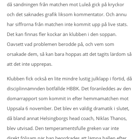
då sändningen från matchen mot Luleå gick på kryckor
och det saknades grafik liksom kommentator. Och ännu
har siffrorna från matchen inte kommit upp på live stats.
Det kan finnas fler kockar än klubben i den soppan.
Oavsett vad problemen berodde på, och vem som
orsakade dem, så kan bara hoppas att det tagits lärdom så
att det inte upprepas.
Klubben fick också en lite mindre lustig julklapp i förtid, då
disciplinnämnden bötfällde HBBK. Det föranleddes av den
domarrapport som kommit in efter hemmamatchen mot
Uppsala 6 november. Det blev en väldig dramatik i slutet,
då bland annat Helsingborgs head coach, Niklas Thanos,
blev utvisad. Den temperamentsfulle greken var inte
direkt följsam när han beordrades att lämna hallen efter