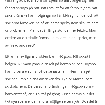
tillkrånglat. Det är som om spelarna anstränger sig mer
för att springa på rätt sätt i stället för att försöka göra rätt
saker. Kanske har motgångarna i år bidragit till det och att
spelarna försöker lita på att deras spelsystem skall ta dem
ur problemen. Men det är långa stunder ineffektivt. Man
önskar att det skulle finnas lite rakare linjer i spelet, mer
av ”read and react”.
Ett annat av ligans problembarn, Högsbo, föll också i
helgen. A3 vann ganska enkelt på bortaplan och Högsbo
har nu bara en vinst på de senaste fem. Hemmalaget
spelade utan sin ena amerikanska, Tynice Martin, som
skickats hem. De personalförändringar i Högsbo som vi
har väntat på, är nu alltså på gång. Gissningsvis blir det
två nya spelare, den andra möjligen efter nyår. Och det är