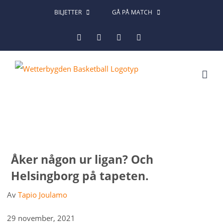
Fortsätt
BILJETTER
GÅ PÅ MATCH
till
Facebook
Instagram
X
LinkedIn
innehållet
Åker någon ur ligan? Och
Helsingborg på tapeten.
Av
Tapio Joulamo
29 november, 2021