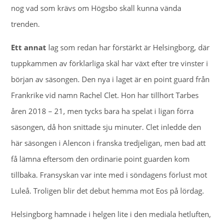
nog vad som krävs om Högsbo skall kunna vända
trenden.
Ett annat
lag som redan har förstärkt är Helsingborg, där
tuppkammen av förklarliga skäl har växt efter tre vinster i
början av säsongen. Den nya i laget är en point guard från
Frankrike vid namn Rachel Clet. Hon har tillhört Tarbes
åren 2018 – 21, men tycks bara ha spelat i ligan förra
säsongen, då hon snittade sju minuter. Clet inledde den
här säsongen i Alencon i franska tredjeligan, men bad att
få lämna eftersom den ordinarie point guarden kom
tillbaka. Fransyskan var inte med i söndagens förlust mot
Luleå. Troligen blir det debut hemma mot Eos på lördag.
Helsingborg hamnade i helgen lite i den mediala hetluften,