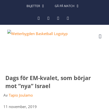
Fortsätt
BILJETTER
GÅ PÅ MATCH
till
Facebook
Instagram
X
LinkedIn
innehållet
Dags för EM-kvalet, som börjar
mot ”nya” Israel
Av
Tapio Joulamo
11 november, 2019