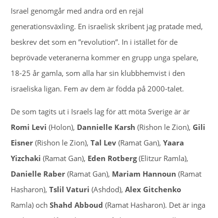
Israel genomgår med andra ord en rejäl
generationsväxling. En israelisk skribent jag pratade med,
beskrev det som en ”revolution”. In i istället för de
beprövade veteranerna kommer en grupp unga spelare,
18-25 år gamla, som alla har sin klubbhemvist i den
israeliska ligan. Fem av dem är födda på 2000-talet.
De som tagits ut i Israels lag för att möta Sverige är är
Romi Levi
(Holon),
Dannielle Karsh
(Rishon le Zion),
Gili
Eisner
(Rishon le Zion),
Tal Lev
(Ramat Gan),
Yaara
Yizchaki
(Ramat Gan),
Eden Rotberg
(Elitzur Ramla),
Danielle Raber
(Ramat Gan),
Mariam Hannoun
(Ramat
Hasharon),
Tslil Vaturi
(Ashdod),
Alex Gitchenko
Ramla) och
Shahd Abboud
(Ramat Hasharon). Det är inga