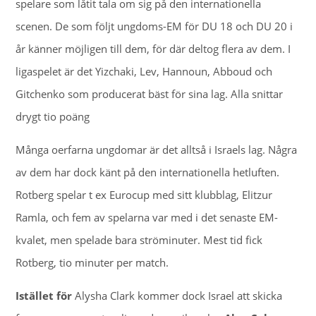
spelare som låtit tala om sig på den internationella
scenen. De som följt ungdoms-EM för DU 18 och DU 20 i
år känner möjligen till dem, för där deltog flera av dem. I
ligaspelet är det Yizchaki, Lev, Hannoun, Abboud och
Gitchenko som producerat bäst för sina lag. Alla snittar
drygt tio poäng
Många oerfarna ungdomar är det alltså i Israels lag. Några
av dem har dock känt på den internationella hetluften.
Rotberg spelar t ex Eurocup med sitt klubblag, Elitzur
Ramla, och fem av spelarna var med i det senaste EM-
kvalet, men spelade bara ströminuter. Mest tid fick
Rotberg, tio minuter per match.
Istället för
Alysha Clark kommer dock Israel att skicka