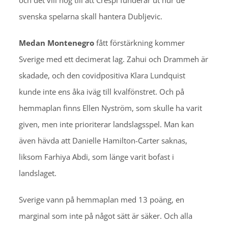
och det vill nog till att Crespi funderar ut hur de
svenska spelarna skall hantera Dubljevic.
Medan Montenegro
fått förstärkning kommer
Sverige med ett decimerat lag. Zahui och Drammeh är
skadade, och den covidpositiva Klara Lundquist
kunde inte ens åka iväg till kvalfönstret. Och på
hemmaplan finns Ellen Nyström, som skulle ha varit
given, men inte prioriterar landslagsspel. Man kan
även hävda att Danielle Hamilton-Carter saknas,
liksom Farhiya Abdi, som länge varit bofast i
landslaget.
Sverige vann på hemmaplan med 13 poäng, en
marginal som inte på något sätt är säker. Och alla