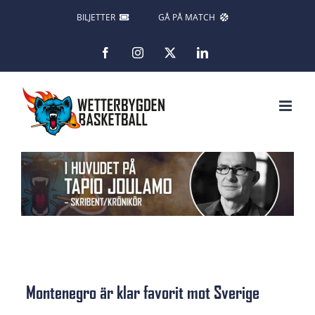
Fortsätt
BILJETTER
GÅ PÅ MATCH
till
Facebook
Instagram
X
LinkedIn
innehållet
Montenegro är klar favorit mot Sverige