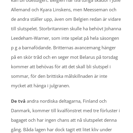
kan bli ödesdigert. Belgien har två tunga skador i Julie
Allemand och Kyara Linskens, men Meesseman och
de andra ställer upp, även om Belgien redan är vidare
till slutspelet. Storbritannien skulle ha behövt Johanna
Leedeham-Warner, som inte spelat på hela säsongen
p g a barnafödande. Britternas avancemang hänger
på en skör tråd och en seger mot Belarus på torsdag
kommer att behövas för att det skall bli slutspel i
sommar, för den brittiska målskillnaden är inte
mycket att hänga i julgranen.
De två
andra nordiska deltagarna, Finland och
Danmark, kommer till kvalfönstret med tre förluster i
bagaget och har ingen chans att nå slutspelet denna
gång. Båda lagen har dock tagit ett litet kliv under