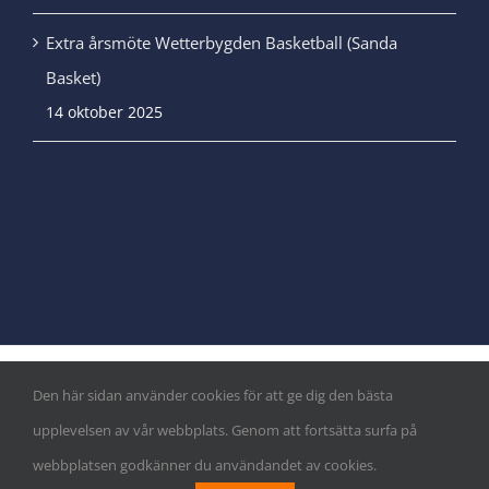
Extra årsmöte Wetterbygden Basketball (Sanda
Basket)
14 oktober 2025
Den här sidan använder cookies för att ge dig den bästa
© Copyright
|
Integritetspolicy
&
Cookiepolicy
| Alla rättigheter
upplevelsen av vår webbplats. Genom att fortsätta surfa på
reserverade
webbplatsen godkänner du användandet av cookies.
Facebook
Instagram
X
LinkedIn