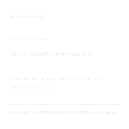
561 31 Huskvarna
info@wbbasket.se
SENASTE INLÄGG
Snart är det dags för Summer Reach 2026
21 maj 2026
God Jul med sammanfattning av WB Stars och
Superettan fram till jul…
24 december 2025
Extra årsmöte Wetterbygden Basketball (Sanda Basket)
14 oktober 2025