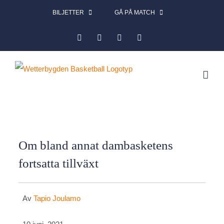
Fortsätt
BILJETTER
GÅ PÅ MATCH
till
Facebook
Instagram
X
LinkedIn
innehållet
Om bland annat dambasketens
fortsatta tillväxt
Av
Tapio Joulamo