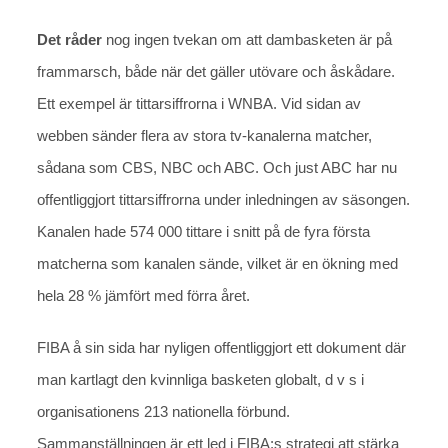
Det råder
nog ingen tvekan om att dambasketen är på
frammarsch, både när det gäller utövare och åskådare.
Ett exempel är tittarsiffrorna i WNBA. Vid sidan av
webben sänder flera av stora tv-kanalerna matcher,
sådana som CBS, NBC och ABC. Och just ABC har nu
offentliggjort tittarsiffrorna under inledningen av säsongen.
Kanalen hade 574 000 tittare i snitt på de fyra första
matcherna som kanalen sände, vilket är en ökning med
hela 28 % jämfört med förra året.
FIBA å sin sida har nyligen offentliggjort ett dokument där
man kartlagt den kvinnliga basketen globalt, d v s i
organisationens 213 nationella förbund.
Sammanställningen är ett led i FIBA:s strategi att stärka