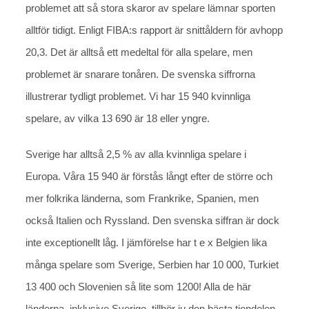
problemet att så stora skaror av spelare lämnar sporten
alltför tidigt. Enligt FIBA:s rapport är snittåldern för avhopp
20,3. Det är alltså ett medeltal för alla spelare, men
problemet är snarare tonåren. De svenska siffrorna
illustrerar tydligt problemet. Vi har 15 940 kvinnliga
spelare, av vilka 13 690 är 18 eller yngre.
Sverige har alltså 2,5 % av alla kvinnliga spelare i
Europa. Våra 15 940 är förstås långt efter de större och
mer folkrika länderna, som Frankrike, Spanien, men
också Italien och Ryssland. Den svenska siffran är dock
inte exceptionellt låg. I jämförelse har t e x Belgien lika
många spelare som Sverige, Serbien har 10 000, Turkiet
13 400 och Slovenien så lite som 1200! Alla de här
länderna, inklusive Sverige, tillhör ju den bästa tiondelen