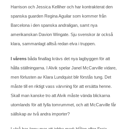
Harrison och Jessica Kelliher och har kontrakterat den
spanska guarden Regina Aguilar som kommer från
Barcelona i den spanska andraligan, samt nya
amerikanskan Davion Wingate. Sju svenskor är också
klara, sammanlagt alltså redan elva i truppen.
I vårens
båda finallag krävs det nya lagbyggen för att
hålla ställningarna. I Alvik spelar Janel McCarville vidare,
men förlusten av Klara Lundquist blir förstås tung. Det
måste till en riktigt vass värvning för att ersätta henne.
Skall man kanske tro att Alvik måste vända blickarna
utomlands för att fylla tomrummet, och att McCarville får
sällskap av två andra importer?
Luleå har ännu mer att jobba med: Hålen efter Freja