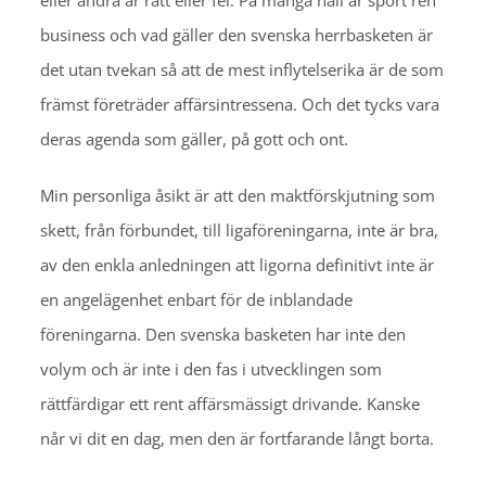
eller andra är rätt eller fel. På många håll är sport ren
business och vad gäller den svenska herrbasketen är
det utan tvekan så att de mest inflytelserika är de som
främst företräder affärsintressena. Och det tycks vara
deras agenda som gäller, på gott och ont.
Min personliga åsikt är att den maktförskjutning som
skett, från förbundet, till ligaföreningarna, inte är bra,
av den enkla anledningen att ligorna definitivt inte är
en angelägenhet enbart för de inblandade
föreningarna. Den svenska basketen har inte den
volym och är inte i den fas i utvecklingen som
rättfärdigar ett rent affärsmässigt drivande. Kanske
når vi dit en dag, men den är fortfarande långt borta.