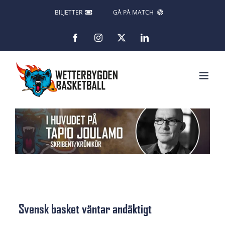
Fortsätt
BILJETTER
GÅ PÅ MATCH
till
Facebook
Instagram
X
LinkedIn
innehållet
Svensk basket väntar andäktigt