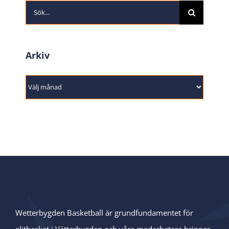
Sök
efter:
Arkiv
Arkiv
Wetterbygden Basketball är grundfundamentet för
elitbasket i Vätterbygden och våra medarbetare brinner