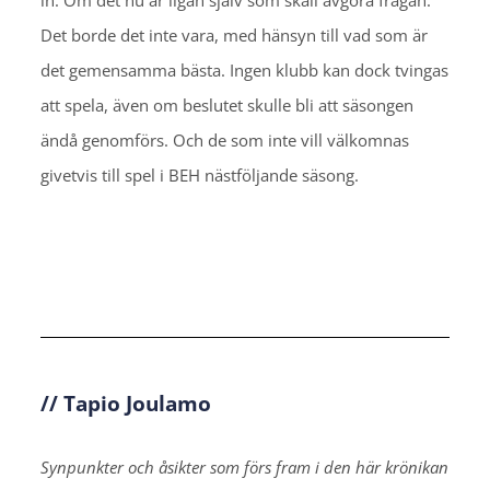
in. Om det nu är ligan själv som skall avgöra frågan.
Det borde det inte vara, med hänsyn till vad som är
det gemensamma bästa. Ingen klubb kan dock tvingas
att spela, även om beslutet skulle bli att säsongen
ändå genomförs. Och de som inte vill välkomnas
givetvis till spel i BEH nästföljande säsong.
// Tapio Joulamo
Synpunkter och åsikter som förs fram i den här krönikan