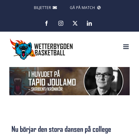
Fortsätt
BILJETTER
GÅ PÅ MATCH
till
Facebook
Instagram
X
LinkedIn
innehållet
Nu börjar den stora dansen på college