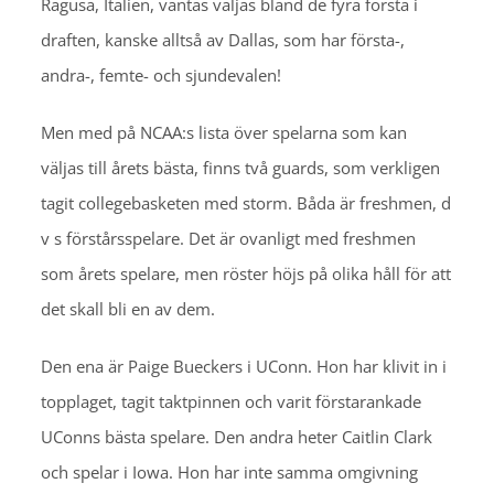
Ragusa, Italien, väntas väljas bland de fyra första i
draften, kanske alltså av Dallas, som har första-,
andra-, femte- och sjundevalen!
Men med på NCAA:s lista över spelarna som kan
väljas till årets bästa, finns två guards, som verkligen
tagit collegebasketen med storm. Båda är freshmen, d
v s förstårsspelare. Det är ovanligt med freshmen
som årets spelare, men röster höjs på olika håll för att
det skall bli en av dem.
Den ena är Paige Bueckers i UConn. Hon har klivit in i
topplaget, tagit taktpinnen och varit förstarankade
UConns bästa spelare. Den andra heter Caitlin Clark
och spelar i Iowa. Hon har inte samma omgivning