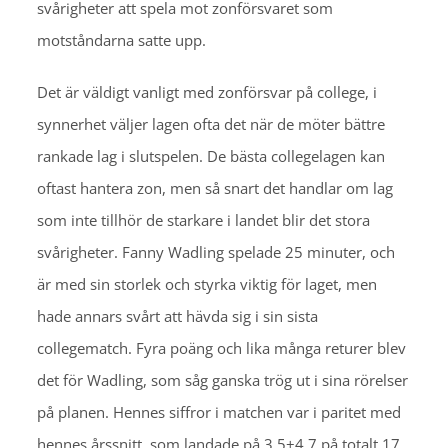
svårigheter att spela mot zonförsvaret som
motståndarna satte upp.
Det är väldigt vanligt med zonförsvar på college, i
synnerhet väljer lagen ofta det när de möter bättre
rankade lag i slutspelen. De bästa collegelagen kan
oftast hantera zon, men så snart det handlar om lag
som inte tillhör de starkare i landet blir det stora
svårigheter. Fanny Wadling spelade 25 minuter, och
är med sin storlek och styrka viktig för laget, men
hade annars svårt att hävda sig i sin sista
collegematch. Fyra poäng och lika många returer blev
det för Wadling, som såg ganska trög ut i sina rörelser
på planen. Hennes siffror i matchen var i paritet med
hennes årssnitt, som landade på 3,5+4,7 på totalt 17