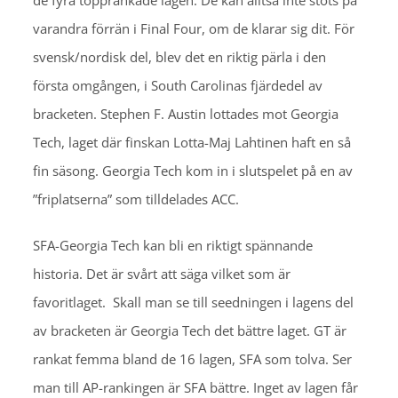
de fyra topprankade lagen. De kan alltså inte stöts på
varandra förrän i Final Four, om de klarar sig dit. För
svensk/nordisk del, blev det en riktig pärla i den
första omgången, i South Carolinas fjärdedel av
bracketen. Stephen F. Austin lottades mot Georgia
Tech, laget där finskan Lotta-Maj Lahtinen haft en så
fin säsong. Georgia Tech kom in i slutspelet på en av
”friplatserna” som tilldelades ACC.
SFA-Georgia Tech kan bli en riktigt spännande
historia. Det är svårt att säga vilket som är
favoritlaget. Skall man se till seedningen i lagens del
av bracketen är Georgia Tech det bättre laget. GT är
rankat femma bland de 16 lagen, SFA som tolva. Ser
man till AP-rankingen är SFA bättre. Inget av lagen får