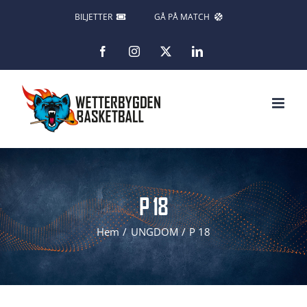
Fortsätt
BILJETTER
GÅ PÅ MATCH
till
Facebook
Instagram
X
LinkedIn
innehållet
P 18
Hem
UNGDOM
P 18