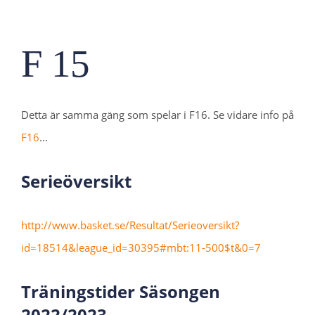
F 15
Detta är samma gäng som spelar i F16. Se vidare info på
F16
...
Serieöversikt
http://www.basket.se/Resultat/Serieoversikt?
id=18514&league_id=30395#mbt:11-500$t&0=7
Träningstider Säsongen
2022/2023