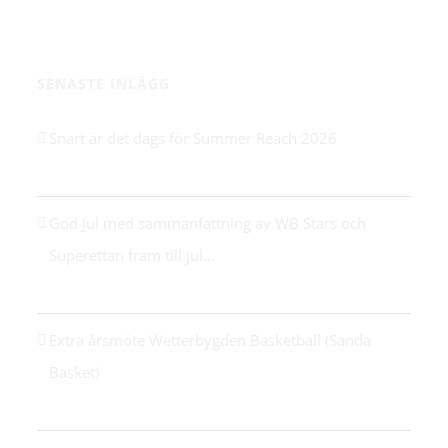
SENASTE INLÄGG
Snart är det dags för Summer Reach 2026
21 maj 2026
.
God Jul med sammanfattning av WB Stars och
Superettan fram till jul…
24 december 2025
Extra årsmöte Wetterbygden Basketball (Sanda
Basket)
14 oktober 2025