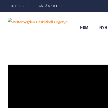
Fortsätt
BILJETTER
GÅ PÅ MATCH
till
innehållet
HEM
NYH