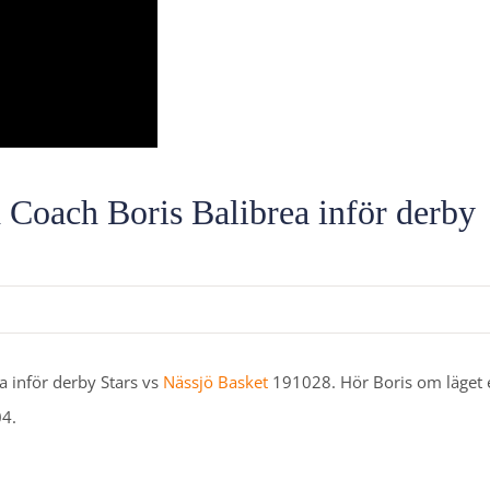
oach Boris Balibrea inför derby
 inför derby Stars vs
Nässjö Basket
191028. Hör Boris om läget e
04.