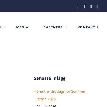
Facebook
Instagram
X
Link
H
MEDIA
PARTNERS
KONTAKT
Senaste inlägg
Snart är det dags för Summer
Reach 2026
21 maj 2026