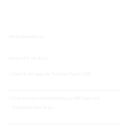
Huskvarna Sporthall
Alfred Dahlinvägen 8
561 31 Huskvarna
info@wbbasket.se
SENASTE INLÄGG
Snart är det dags för Summer Reach 2026
21 maj 2026
God Jul med sammanfattning av WB Stars och
Superettan fram till jul…
24 december 2025