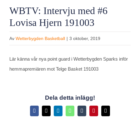
WBTV: Intervju med #6
Lovisa Hjern 191003
Av
Wetterbygden Basketball
|
3 oktober, 2019
Lär känna vår nya point guard i Wetterbygden Sparks inför
hemmapremiären mot Telge Basket 191003
Dela detta inlägg!
Facebook
X
LinkedIn
WhatsApp
Tumblr
Pinterest
E-
post