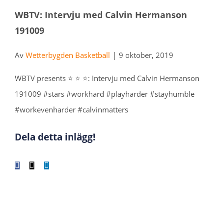
WBTV: Intervju med Calvin Hermanson
191009
Av
Wetterbygden Basketball
|
9 oktober, 2019
WBTV presents ⭐️ ⭐️ ⭐️: Intervju med Calvin Hermanson
191009 #stars #workhard #playharder #stayhumble
#workevenharder #calvinmatters
Dela detta inlägg!
Facebook
X
LinkedIn
WhatsApp
Tumblr
Pinterest
E-
post