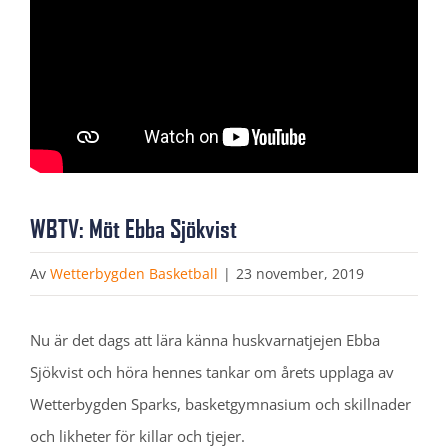
WBTV: Möt Ebba Sjökvist
Av
Wetterbygden Basketball
|
23 november, 2019
Nu är det dags att lära känna huskvarnatjejen Ebba
Sjökvist och höra hennes tankar om årets upplaga av
Wetterbygden Sparks, basketgymnasium och skillnader
och likheter för killar och tjejer.