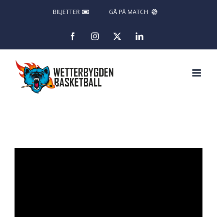
Fortsätt
BILJETTER
GÅ PÅ MATCH
till
Facebook
Instagram
X
LinkedIn
innehållet