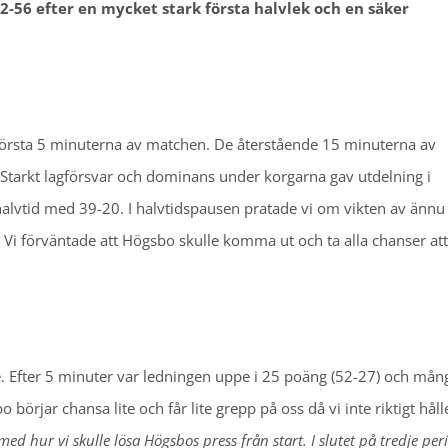
2-56 efter en mycket stark första halvlek och en säker
örsta 5 minuterna av matchen. De återstående 15 minuterna av
. Starkt lagförsvar och dominans under korgarna gav utdelning i
 i halvtid med 39-20. I halvtidspausen pratade vi om vikten av änn
. Vi förväntade att Högsbo skulle komma ut och ta alla chanser att
je. Efter 5 minuter var ledningen uppe i 25 poäng (52-27) och mån
örjar chansa lite och får lite grepp på oss då vi inte riktigt håll
a med hur vi skulle lösa Högsbos press från start. I slutet på tredje pe