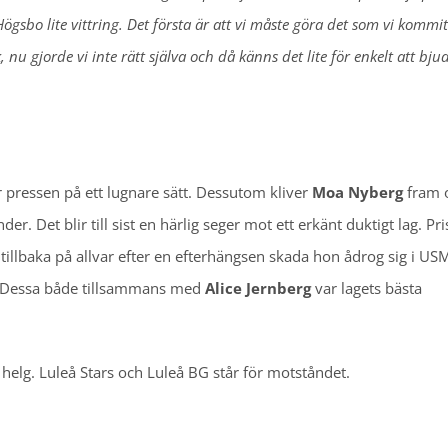
ögsbo lite vittring. Det första är att vi måste göra det som vi kommit
nu gjorde vi inte rätt själva och då känns det lite för enkelt att bju
er pressen på ett lugnare sätt. Dessutom kliver
Moa Nyberg
fram o
der. Det blir till sist en härlig seger mot ett erkänt duktigt lag. Pris
llbaka på allvar efter en efterhängsen skada hon ådrog sig i USM
a. Dessa både tillsammans med
Alice Jernberg
var lagets bästa
elg. Luleå Stars och Luleå BG står för motståndet.