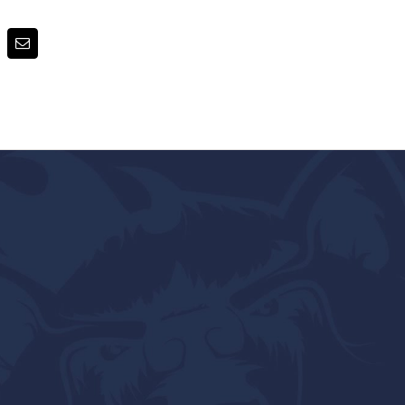
terest
E-
post