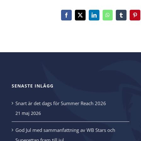
Facebook
X
LinkedIn
WhatsApp
Tumblr
Pin
SENASTE INLÄGG
Snart är det dags för Summer Reach 2026
21 maj 2026
.
God Jul med sammanfattning av WB Stars och
Superettan fram till jul…