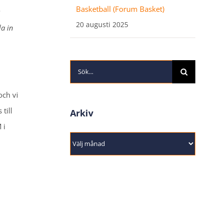
Basketball (Forum Basket)
20 augusti 2025
da in
Sök
efter:
ch vi
 till
Arkiv
 i
Arkiv