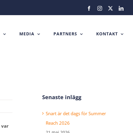
Facebook
Instagram
X
Link
H
MEDIA
PARTNERS
KONTAKT
Senaste inlägg
Snart är det dags för Summer
Reach 2026
 var
21 maj 2026