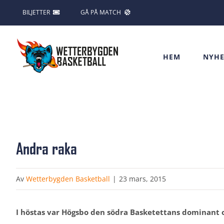
Fortsätt
BILJETTER
GÅ PÅ MATCH
till
innehållet
HEM
NYHE
Andra raka
Av
Wetterbygden Basketball
|
23 mars, 2015
I höstas var Högsbo den södra Basketettans dominant 