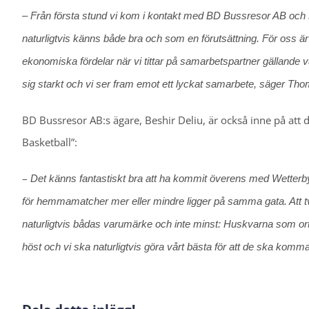
– Från första stund vi kom i kontakt med BD Bussresor AB och Be
naturligtvis känns både bra och som en förutsättning. För oss är d
ekonomiska fördelar när vi tittar på samarbetspartner gällande
sig starkt och vi ser fram emot ett lyckat samarbete, säger Th
BD Bussresor AB:s ägare, Beshir Deliu, är också inne på att d
Basketball”:
–
Det känns fantastiskt bra att ha kommit överens med Wetterby
för hemmamatcher mer eller mindre ligger på samma gata. Att tv
naturligtvis bådas varumärke och inte minst: Huskvarna som ort b
höst och vi ska naturligtvis göra vårt bästa för att de ska komma