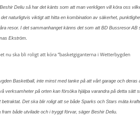
shir Deliu så har det känts som att man verkligen vill köra oss vilk
et naturligtvis viktigt att hitta en kombination av säkerhet, punktligh
 våra resor. I det sammanhanget känns det som att BD Bussresor AB 
omas Ekström.
et nu ska bli roligt att köra ”basketgiganterna i Wetterbygden
gden Basketball, inte minst med tanke på att vårt garage och deras 
å verksamheter på orten kan försöka hjälpa varandra på detta sätt s
etraktat. Det ska blir roligt att se både Sparks och Stars mäta krafte
 fram både utvilade och i tryggt förvar, säger Beshir Deliu.