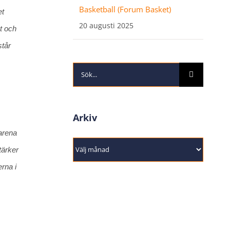
Basketball (Forum Basket)
et
20 augusti 2025
et och
står
Sök
efter:
Arkiv
arena
Arkiv
tärker
rna i