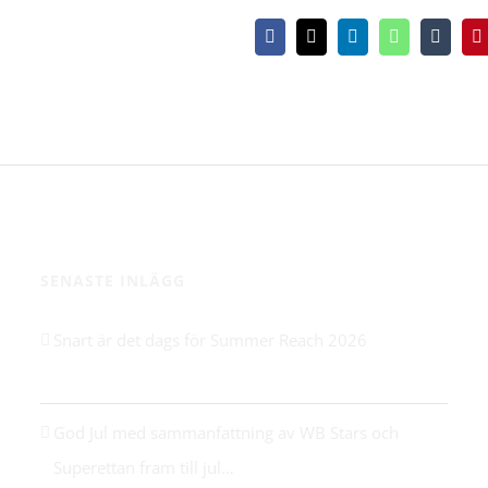
Facebook
X
LinkedIn
WhatsApp
Tumblr
P
SENASTE INLÄGG
Snart är det dags för Summer Reach 2026
21 maj 2026
.
God Jul med sammanfattning av WB Stars och
Superettan fram till jul…