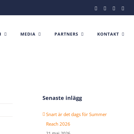
Facebook
Instagram
X
Link
H
MEDIA
PARTNERS
KONTAKT
Senaste inlägg
Snart är det dags för Summer
Reach 2026
21 maj 2026