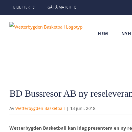
Fortsätt
BILJETTER
GÅ PÅ MATCH
till
innehållet
HEM
NYH
Visa
BD Bussresor AB ny reseleveran
större
bild
Av
Wetterbygden Basketball
|
13 juni, 2018
Wetterbygden Basketball kan idag presentera en ny res