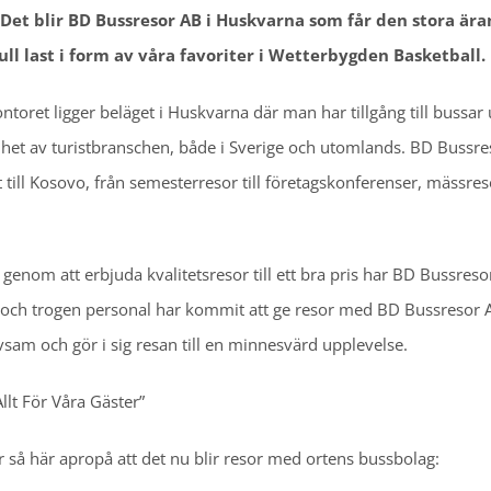
Det blir BD Bussresor AB i Huskvarna som får den stora ära
l last i form av våra favoriter i Wetterbygden Basketball.
toret ligger beläget i Huskvarna där man har tillgång till bussar
nhet av turistbranschen, både i Sverige och utomlands. BD Bussre
 till Kosovo, från semesterresor till företagskonferenser, mässres
genom att erbjuda kvalitetsresor till ett bra pris har BD Bussreso
h trogen personal har kommit att ge resor med BD Bussresor A
ivsam och gör i sig resan till en minnesvärd upplevelse.
llt För Våra Gäster”
så här apropå att det nu blir resor med ortens bussbolag: