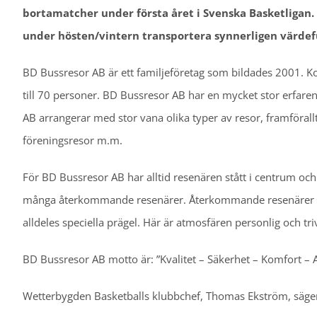
bortamatcher under första året i Svenska Basketligan. 
under hösten/vintern transportera synnerligen värdeful
BD Bussresor AB är ett familjeföretag som bildades 2001. Kon
till 70 personer. BD Bussresor AB har en mycket stor erfare
AB arrangerar med stor vana olika typer av resor, framförallt
föreningsresor m.m.
För BD Bussresor AB har alltid resenären stått i centrum och 
många återkommande resenärer. Återkommande resenärer oc
alldeles speciella prägel. Här är atmosfären personlig och tr
BD Bussresor AB motto är: ”Kvalitet – Säkerhet – Komfort – A
Wetterbygden Basketballs klubbchef, Thomas Ekström, säger 