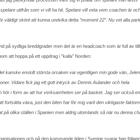
pelare utifrån som vi vill ha hit. Spelare vill veta vem coachen är oc
ör väldigt skönt att kunna undvika detta ”moment 22”. Nu vet alla part
 vid på sydliga breddgrader men det är en headcoach som är full av till
om att hoppa på ett uppdrag i ”kalla” Norden:
et kanske enskilt största orsaken var egentligen min gode vän, Jele
er. Vidare fick jag ett gott intryck av Dennis Aulander och hela
och hör i form av att hur verksamheten ser på basket. Jag ser också en
fortsätta växa, just den biten har för mig varit den viktigaste faktorn
at på olika ställen i Spanien men aldrig utomlands så när nu denna c
organisationen och på den kommande tiden i Sverige svarar han följan