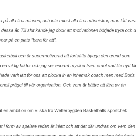
aka på alla fina minnen, och inte minst alla fina människor, man fått va
essa år. Till slut kände jag dock att motivationen började tryta och 
ar på en plats ”bara för att”.
sketball och är supermotiverad att fortsätta bygga den grund som
ea en viktig faktor och jag ser enormt mycket fram emot vad lite nytt b
ade varit lätt för oss att plocka in en inhemsk coach men med Boris 
nell prägel till vår organisation. Och vem är bättre att lära av än
rit en ambition om vi ska tro Wetterbygden Basketballs sportchef:
get i form av spelare redan är inlett och att det där undras om vem den
as jag påskyndar processen vare sig vi pratar om spelare från årets