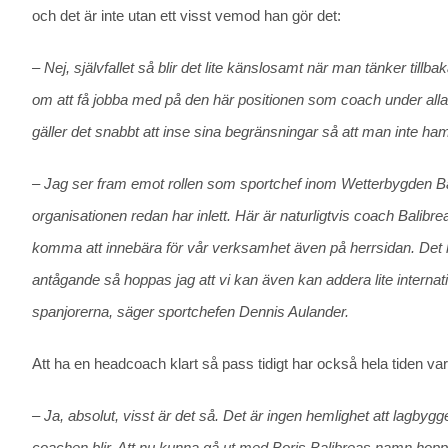
och det är inte utan ett visst vemod han gör det:
– Nej, självfallet så blir det lite känslosamt när man tänker tillb
om att få jobba med på den här positionen som coach under alla d
gäller det snabbt att inse sina begränsningar så att man inte hamn
– Jag ser fram emot rollen som sportchef inom Wetterbygden Ba
organisationen redan har inlett. Här är naturligtvis coach Balibr
komma att innebära för vår verksamhet även på herrsidan. Det h
antågande så hoppas jag att vi kan även kan addera lite internatio
spanjorerna, säger sportchefen Dennis Aulander.
Att ha en headcoach klart så pass tidigt har också hela tiden va
– Ja, absolut, visst är det så. Det är ingen hemlighet att lagbyg
coachen blir. Att nu kunna gå ut med Boris Balibreas namn hopp