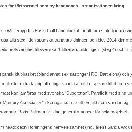
sten får förtroendet som ny headcoach i organisationen kring
 nu Wetterbygden Basketball handplockat för att föra stafettpinnen vi
 gått alla steg i den spanska tränarutbildningen och blev 2014 klar m
 motsvarighet till svenska ”Elittränarutbildningen” (steg 4) och tilli
 spansk klubbasket (bland annat sex säsonger i F.C. Barcelona) och j
a mentor för extra talangfulla unga spanska basketspelare till att den s
ärmast kan jämföras med svenska ”Superettan”. Parallellt med sina u
Memory Association” i Senegal som är ett projekt som vänder sig til
sommar. Boris Balibrea är i dag general manager för hela projektet.
r som headcoach i föreningens herrverksamhet (inkl. åren i Sanda Wolv