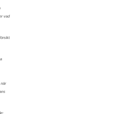
h
er vad
försikt
na
 när
hans
de: