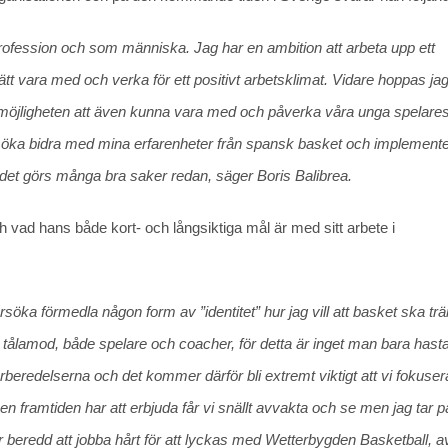
rofession och som människa. Jag har en ambition att arbeta upp ett
tt vara med och verka för ett positivt arbetsklimat. Vidare hoppas ja
 möjligheten att även kunna vara med och påverka våra unga spelare
försöka bidra med mina erfarenheter från spansk basket och implemente
 det görs många bra saker redan, säger Boris Balibrea.
coach vad hans både kort- och långsiktiga mål är med sitt arbete i
rsöka förmedla någon form av ”identitet” hur jag vill att basket ska tr
r tålamod, både spelare och coacher, för detta är inget man bara hasta
örberedelserna och det kommer därför bli extremt viktigt att vi fokuser
 framtiden har att erbjuda får vi snällt avvakta och se men jag tar 
beredd att jobba hårt för att lyckas med Wetterbygden Basketball, a