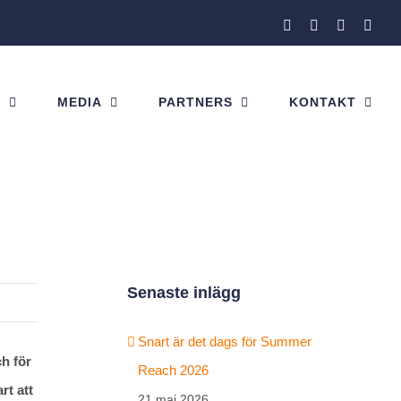
Facebook
Instagram
X
Link
H
MEDIA
PARTNERS
KONTAKT
Senaste inlägg
Snart är det dags för Summer
ch för
Reach 2026
rt att
21 maj 2026