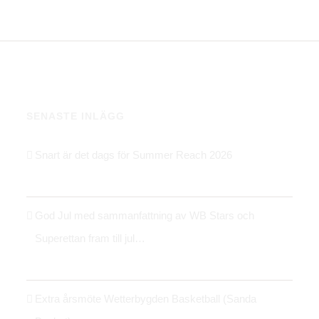
SENASTE INLÄGG
Snart är det dags för Summer Reach 2026
21 maj 2026
God Jul med sammanfattning av WB Stars och
Superettan fram till jul…
24 december 2025
Extra årsmöte Wetterbygden Basketball (Sanda