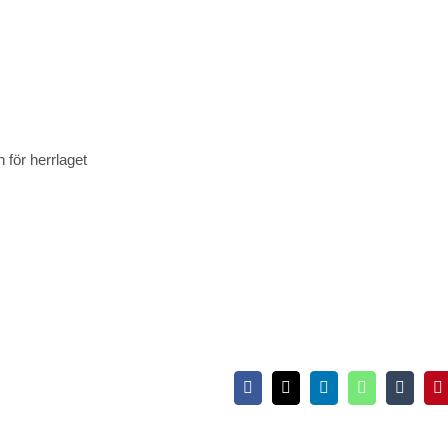
för herrlaget
Facebook
X
LinkedIn
WhatsApp
Tumblr
P