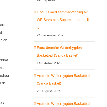
God Jul med sammanfattning av
WB Stars och Superettan fram till
dare
jul…
ed
24 december 2025
ka en
Extra årsmöte Wetterbygden
Basketball (Sanda Basket)
obbat
14 oktober 2025
enaste
ppdrag
Årsmöte Wetterbygden Basketball
l de
(Sanda Basket)
20 augusti 2025
es)
Årsmöte Wetterbygden Basketball