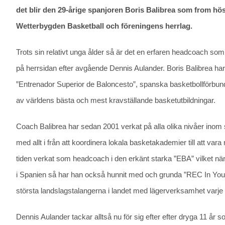
det blir den 29-årige spanjoren Boris Balibrea som from hö
Wetterbygden Basketball och föreningens herrlag.
Trots sin relativt unga ålder så är det en erfaren headcoach som
på herrsidan efter avgående Dennis Aulander. Boris Balibrea har
”Entrenador Superior de Baloncesto”, spanska basketbollförbundets
av världens bästa och mest kravställande basketutbildningar.
Coach Balibrea har sedan 2001 verkat på alla olika nivåer inom
med allt i från att koordinera lokala basketakademier till att var
tiden verkat som headcoach i den erkänt starka ”EBA” vilket n
i Spanien så har han också hunnit med och grunda ”REC In Your 
största landslagstalangerna i landet med lägerverksamhet varje 
Dennis Aulander tackar alltså nu för sig efter efter dryga 11 å