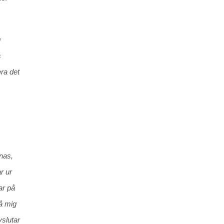
g
s
ra det
änas,
r ur
ar på
på mig
vslutar