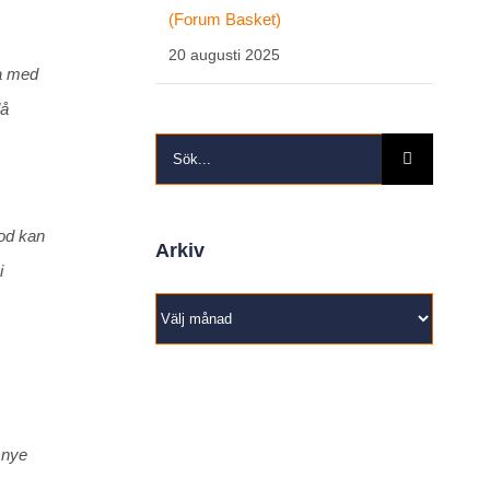
(Forum Basket)
20 augusti 2025
ra med
då
Sök
efter:
lod kan
Arkiv
i
Arkiv
 nye