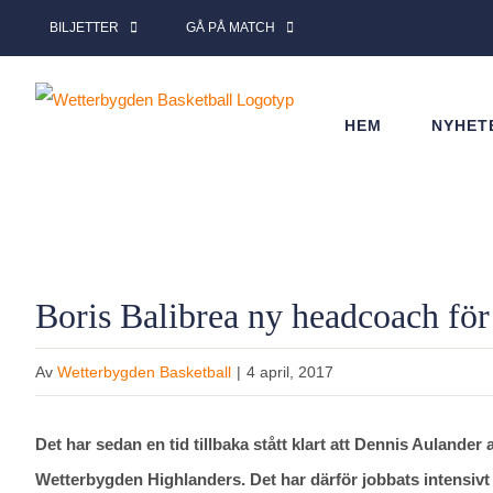
Fortsätt
BILJETTER
GÅ PÅ MATCH
till
innehållet
HEM
NYHET
Boris Balibrea ny headcoach för
Av
Wetterbygden Basketball
|
4 april, 2017
Det har sedan en tid tillbaka stått klart att Dennis Aulande
Wetterbygden Highlanders. Det har därför jobbats intensivt d