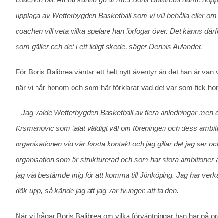
upplaga av Wetterbygden Basketball som vi vill behålla eller om s
coachen vill veta vilka spelare han förfogar över. Det känns därf
som gäller och det i ett tidigt skede, säger Dennis Aulander.
För Boris Balibrea väntar ett helt nytt äventyr än det han är van
när vi når honom och som här förklarar vad det var som fick hon
– Jag valde Wetterbygden Basketball av flera anledningar men d
Krsmanovic som talat väldigt väl om föreningen och dess ambition
organisationen vid vår första kontakt och jag gillar det jag ser 
organisation som är strukturerad och som har stora ambitioner att 
jag väl bestämde mig för att komma till Jönköping. Jag har verk
dök upp, så kände jag att jag var tvungen att ta den.
När vi frågar Boris Balibrea om vilka förväntningar han har på 