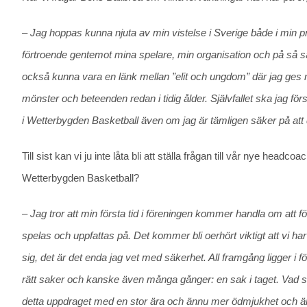
– Jag hoppas kunna njuta av min vistelse i Sverige både i min p
förtroende gentemot mina spelare, min organisation och på så sä
också kunna vara en länk mellan ”elit och ungdom” där jag ges
mönster och beteenden redan i tidig ålder. Självfallet ska jag 
i Wetterbygden Basketball även om jag är tämligen säker på att
Till sist kan vi ju inte låta bli att ställa frågan till vår nye head
Wetterbygden Basketball?
– Jag tror att min första tid i föreningen kommer handla om att fö
spelas och uppfattas på. Det kommer bli oerhört viktigt att vi ha
sig, det är det enda jag vet med säkerhet. All framgång ligger i f
rätt saker och kanske även många gånger: en sak i taget. Vad sen
detta uppdraget med en stor ära och ännu mer ödmjukhet och är 