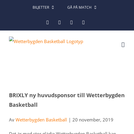
Fortsätt
BILJETTER
GÅ PÅ MATCH
till
Facebook
Instagram
X
LinkedIn
innehållet
Visa
BRIXLY ny huvudsponsor till Wetterbygden
större
Basketball
bild
Av
Wetterbygden Basketball
|
20 november, 2019
Det är med stor glädje Wetterbygden Basketball kan