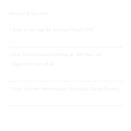
SENASTE INLÄGG
Snart är det dags för Summer Reach 2026
21 maj 2026
God Jul med sammanfattning av WB Stars och
Superettan fram till jul…
24 december 2025
Extra årsmöte Wetterbygden Basketball (Sanda Basket)
14 oktober 2025