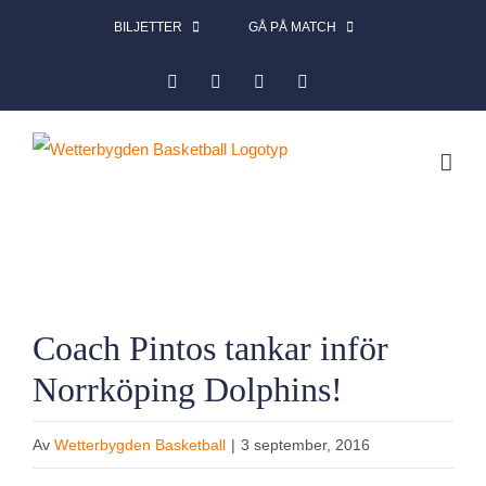
Fortsätt
BILJETTER
GÅ PÅ MATCH
till
Facebook
Instagram
X
LinkedIn
innehållet
Visa
Coach Pintos tankar inför
större
Norrköping Dolphins!
bild
Av
Wetterbygden Basketball
|
3 september, 2016