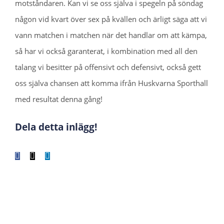
motståndaren. Kan vi se oss själva i spegeln på söndag
någon vid kvart över sex på kvällen och ärligt säga att vi
vann matchen i matchen när det handlar om att kämpa,
så har vi också garanterat, i kombination med all den
talang vi besitter på offensivt och defensivt, också gett
oss själva chansen att komma ifrån Huskvarna Sporthall
med resultat denna gång!
Dela detta inlägg!
Facebook
X
LinkedIn
WhatsApp
Tumblr
Pinterest
E-
post