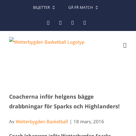
Fortsätt
BILJETTER
GÅ PÅ MATCH
till
Facebook
Instagram
X
LinkedIn
innehållet
Visa
Coacherna inför helgens bägge
större
drabbningar för Sparks och Highlanders!
bild
Av
Wetterbygden Basketball
|
18 mars, 2016
Coach Johansson inför Wetterbygden Sparks-