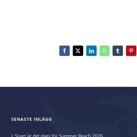
Facebook
X
LinkedIn
WhatsApp
Tumblr
Pin
SENASTE INLÄGG
Snart är det dags för Summer Reach 2026