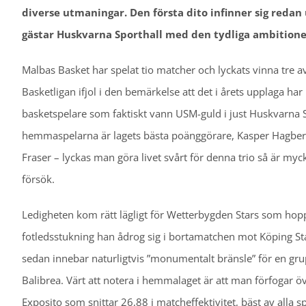
diverse utmaningar. Den första dito infinner sig redan 
gästar Huskvarna Sporthall med den tydliga ambitionen
Malbas Basket har spelat tio matcher och lyckats vinna tre av
Basketligan ifjol i den bemärkelse att det i årets upplaga ha
basketspelare som faktiskt vann USM-guld i just Huskvarna Spo
hemmaspelarna är lagets bästa poänggörare, Kasper Hagberg, 
Fraser – lyckas man göra livet svårt för denna trio så är my
försök.
Ledigheten kom rätt lägligt för Wetterbygden Stars som hoppas
fotledsstukning han ådrog sig i bortamatchen mot Köping Sta
sedan innebar naturligtvis ”monumentalt bränsle” för en grup
Balibrea. Värt att notera i hemmalaget är att man förfogar öve
Exposito som snittar 26,88 i matcheffektivitet, bäst av alla 