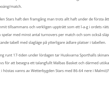
 poäng/match.
ygden Stars haft den framgång man trots allt haft under de första åt
it tillsammans och verkligen uppträtt som ett l-a-g i ordets rätt
 spelar med minst antal turnovers per match och som också släp
ande tabell med slagläge på ytterligare ädlare platser i tabellen.
 gång runt 17-tiden under lördagen tar Huskvarna Sporthalls skina
vs för att besegra ett talangfullt Malbas Basket och därmed utök
tet i höstas vanns av Wetterbygden Stars med 86-64 nere i Malmö)?