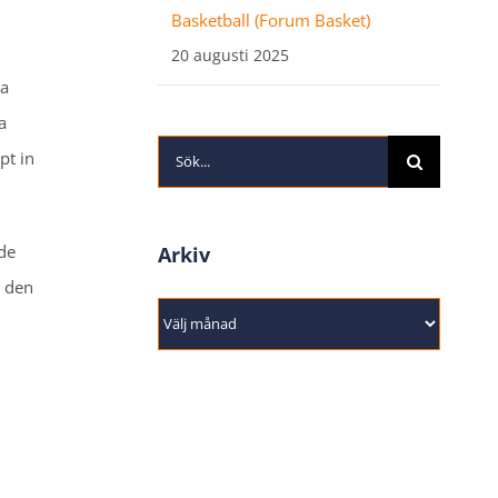
Basketball (Forum Basket)
20 augusti 2025
ta
a
Sök
pt in
efter:
nde
Arkiv
a den
Arkiv