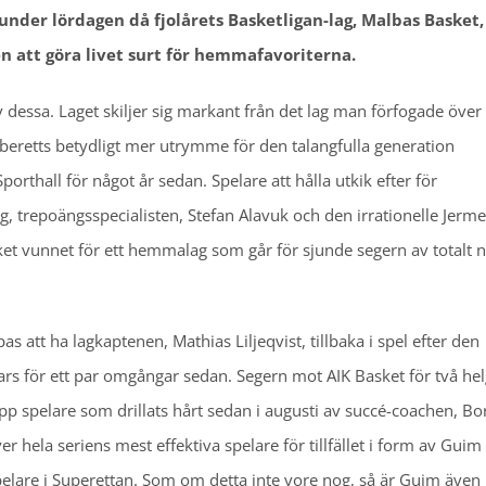
under lördagen då fjolårets Basketligan-lag, Malbas Basket,
 att göra livet surt för hemmafavoriterna.
 dessa. Laget skiljer sig markant från det lag man förfogade över 
r beretts betydligt mer utrymme för den talangfulla generation
rthall för något år sedan. Spelare att hålla utkik efter för
trepoängsspecialisten, Stefan Alavuk och den irrationelle Jerme
cket vunnet för ett hemmalag som går för sjunde segern av totalt n
 att ha lagkaptenen, Mathias Liljeqvist, tillbaka i spel efter den
rs för ett par omgångar sedan. Segern mot AIK Basket för två hel
p spelare som drillats hårt sedan i augusti av succé-coachen, Bo
r hela seriens mest effektiva spelare för tillfället i form av Guim
spelare i Superettan. Som om detta inte vore nog, så är Guim även