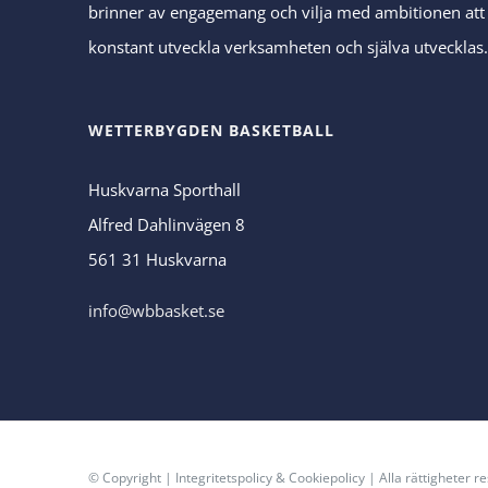
brinner av engagemang och vilja med ambitionen att
konstant utveckla verksamheten och själva utvecklas
WETTERBYGDEN BASKETBALL
Huskvarna Sporthall
Alfred Dahlinvägen 8
561 31 Huskvarna
info@wbbasket.se
© Copyright
|
Integritetspolicy
&
Cookiepolicy
| Alla rättigheter 