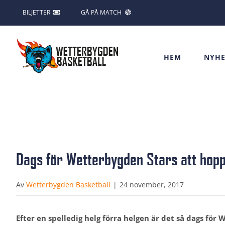
Fortsätt
BILJETTER
GÅ PÅ MATCH
till
innehållet
HEM
NYHE
Visa
Dags för Wetterbygden Stars att hopp
större
bild
Av
Wetterbygden Basketball
|
24 november, 2017
Efter en spelledig helg förra helgen är det så dags för