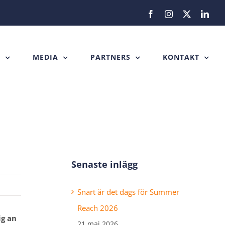
Facebook
Instagram
X
Link
H
MEDIA
PARTNERS
KONTAKT
Senaste inlägg
Snart är det dags för Summer
Reach 2026
ig an
21 maj 2026