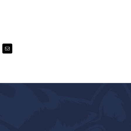
terest
E-
post