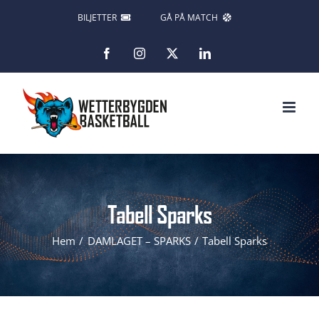
Fortsätt
BILJETTER
GÅ PÅ MATCH
till
Facebook
Instagram
X
LinkedIn
innehållet
Tabell Sparks
Hem
DAMLAGET – SPARKS
Tabell Sparks