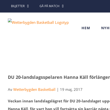
Fortsätt
BILJETTER
GÅ PÅ MATCH
till
innehållet
HEM
NYH
Visa
DU 20-landslagsspelaren Hanna Käll förlänge
större
bild
Av
Wetterbygden Basketball
|
19 maj, 2017
Veckan innan landslagslägret för DU 20-landslaget uppe
Hanna Käll, för vart hon vill fortsätta sin karriär näs