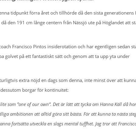
na tidpunkt förra året och tillhörde då den sista generationens 
e då den 191 cm långe centern från Nässjö ute på Höglandet att st
coach Francisco Pintos insiderotation och har egentligen sedan st
a golvet på ett fantastiskt sätt och genom att ta upp yta under
urligtvis extra nöjd en dags som denna, inte minst över att kunn
 dessutom borgar för kontinuitet:
ite som ”one of our own”. Det är lätt att tycka om Hanna Käll då ho
iga ambitionen att alltid göra sitt bästa. För att kunna ta nästa ste
anna fortsätta utveckla en slags mental tuffhet. Jag tror att Francisc