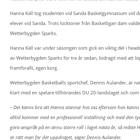
Hanna Käll tog studenten vid Sanda Basketgymnasium vid den
elever vid Sanda. Trots locktoner från Basketligan dam vald
Wetterbygden Sparks.
Hanna Käll var under säsongen som gick en viktig del i head
av Wetterbygden Sparks för tre år sedan, bidragit med att löp
framförallt, egen korg.
Wetterbygden Basketballs sportchef, Dennis Aulander, är nat
klart med en spelare tillhörandes DU 20-landslaget och som
– Det känns bra att Hanna stannar hos oss eftersom hon känns l
alltid kommer med en professionell inställning och med den tydl
göra anspråk på en ännu större roll i laget nästa år, så måste H
är rätt man för det uppdraget, säger Dennis Aulander.