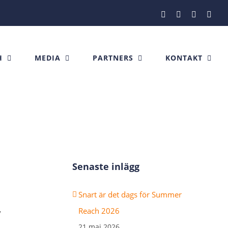
Facebook
Instagram
X
Link
H
MEDIA
PARTNERS
KONTAKT
Senaste inlägg
Snart är det dags för Summer
,
Reach 2026
21 maj 2026