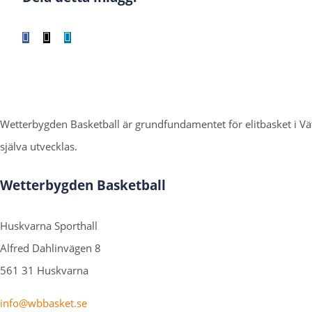
Facebook
X
LinkedIn
WhatsApp
Tumblr
Pinterest
E-
post
Wetterbygden Basketball är grundfundamentet för elitbasket i 
själva utvecklas.
Wetterbygden Basketball
Huskvarna Sporthall
Alfred Dahlinvägen 8
561 31 Huskvarna
info@wbbasket.se