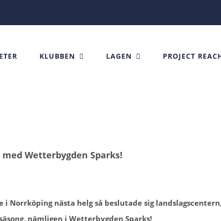
ETER
KLUBBEN
LAGEN
PROJECT REAC
r med Wetterbygden Sparks!
 i Norrköping nästa helg så beslutade sig landslagscentern
ta säsong, nämligen i Wetterbygden Sparks!