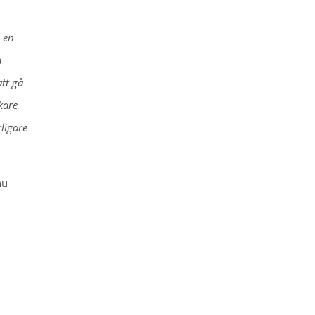
n en
a
att gå
kare
ligare
nu