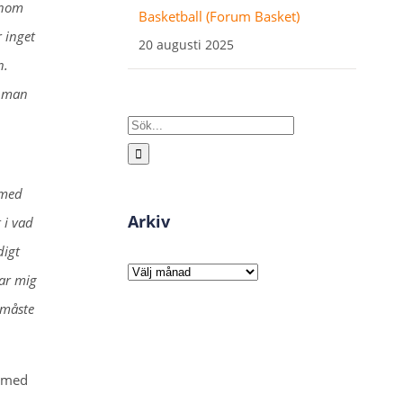
onom
Basketball (Forum Basket)
r inget
20 augusti 2025
n.
r man
Sök
efter:
 med
Arkiv
 i vad
digt
Arkiv
tar mig
 måste
r med