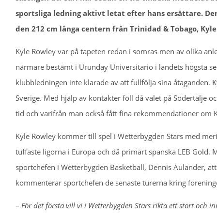
sportsliga ledning aktivt letat efter hans ersättare. Den
den 212 cm långa centern från Trinidad & Tobago, Kyle
Kyle Rowley var på tapeten redan i somras men av olika anledn
närmare bestämt i Urunday Universitario i landets högsta se
klubbledningen inte klarade av att fullfölja sina åtaganden. K
Sverige. Med hjälp av kontakter föll då valet på Södertälje 
tid och varifrån man också fått fina rekommendationer om 
Kyle Rowley kommer till spel i Wetterbygden Stars med merit
tuffaste ligorna i Europa och då primärt spanska LEB Gold.
sportchefen i Wetterbygden Basketball, Dennis Aulander, att
kommenterar sportchefen de senaste turerna kring förening
–
För det första vill vi i Wetterbygden Stars rikta ett stort och 