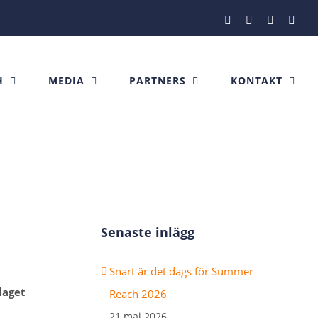
Facebook
Instagram
X
Link
H
MEDIA
PARTNERS
KONTAKT
Senaste inlägg
Snart är det dags för Summer
laget
Reach 2026
21 maj 2026