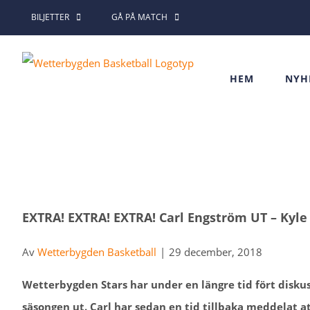
Fortsätt
BILJETTER
GÅ PÅ MATCH
till
innehållet
HEM
NYH
Visa
EXTRA! EXTRA! EXTRA! Carl Engström UT – Kyle
större
bild
Av
Wetterbygden Basketball
|
29 december, 2018
Wetterbygden Stars har under en längre tid fört disk
säsongen ut. Carl har sedan en tid tillbaka meddelat a