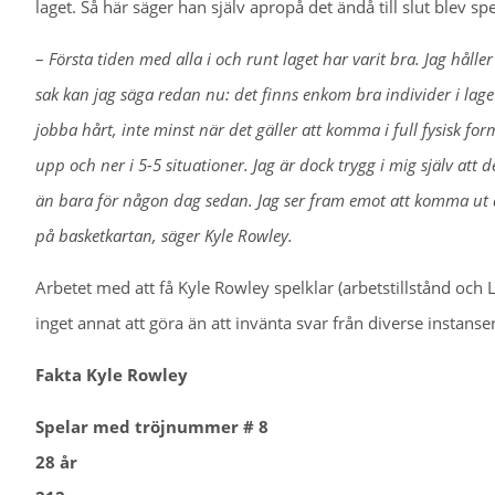
laget. Så här säger han själv apropå det ändå till slut blev
–
Första tiden med alla i och runt laget har varit bra. Jag hålle
sak kan jag säga redan nu: det finns enkom bra individer i lage
jobba hårt, inte minst när det gäller att komma i full fysisk fo
upp och ner i 5-5 situationer. Jag är dock trygg i mig själv a
än bara för någon dag sedan. Jag ser fram emot att komma ut där
på basketkartan, säger Kyle Rowley.
Arbetet med att få Kyle Rowley spelklar (arbetstillstånd och L
inget annat att göra än att invänta svar från diverse instan
Fakta Kyle Rowley
Spelar med tröjnummer # 8
28 år