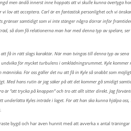
slängd men ändå innerst inne hoppats att vi skulle kunna övertyga h
 vi lov att acceptera. Carl är en fantastisk personlighet och vi önska
s gränser samtidigt som vi inte stänger några dörrar inför framtide
 träd, så dom få relationerna man har med denna typ av spelare, se
 att få in rätt slags karaktär. När man tvingas till denna typ av sena
öka undvika för mycket turbulens i omklädningsrummet. Kyle kommer
änniska. För oss gäller det nu att få in Kyle så snabbt som möjligt
gt. Med hans rutin är jag säker på att det kommer gå smidigt samti
 är ”att trycka på knappen” och tro att allt sitter direkt. Jag förvän
tt underlätta Kyles inträde i laget. För att han ska kunna hjälpa oss,
.
ckraste bygd och har även hunnit med att avverka x antal träninga