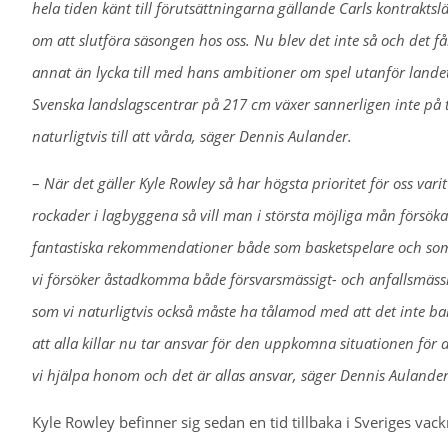
hela tiden känt till förutsättningarna gällande Carls kontrakt
om att slutföra säsongen hos oss. Nu blev det inte så och det får
annat än lycka till med hans ambitioner om spel utanför landet
Svenska landslagscentrar på 217 cm växer sannerligen inte på
naturligtvis till att vårda, säger Dennis Aulander.
–
När det gäller Kyle Rowley så har högsta prioritet för oss varit
rockader i lagbyggena så vill man i största möjliga mån förs
fantastiska rekommendationer både som basketspelare och som m
vi försöker åstadkomma både försvarsmässigt- och anfallsmässi
som vi naturligtvis också måste ha tålamod med att det inte bara
att alla killar nu tar ansvar för den uppkomna situationen för a
vi hjälpa honom och det är allas ansvar, säger Dennis Aulander
Kyle Rowley befinner sig sedan en tid tillbaka i Sveriges va