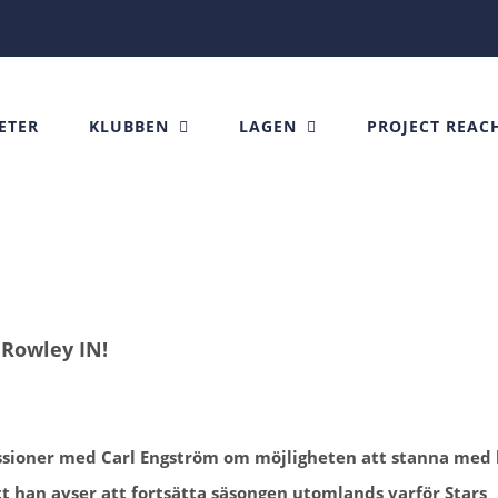
ETER
KLUBBEN
LAGEN
PROJECT REAC
 Rowley IN!
ussioner med Carl Engström om möjligheten att stanna med 
tt han avser att fortsätta säsongen utomlands varför Stars