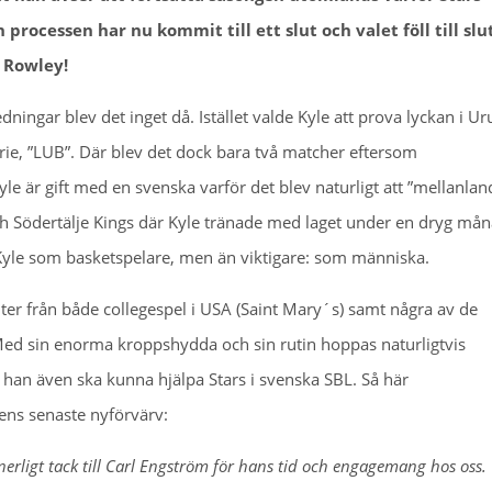
 processen har nu kommit till ett slut och valet föll till slu
 Rowley!
ingar blev det inget då. Istället valde Kyle att prova lyckan i U
rie, ”LUB”. Där blev det dock bara två matcher eftersom
yle är gift med en svenska varför det blev naturligt att ”mellanland
och Södertälje Kings där Kyle tränade med laget under en dryg må
Kyle som basketspelare, men än viktigare: som människa.
er från både collegespel i USA (Saint Mary´s) samt några av de
 Med sin enorma kroppshydda och sin rutin hoppas naturligtvis
 han även ska kunna hjälpa Stars i svenska SBL. Så här
ens senaste nyförvärv:
innerligt tack till Carl Engström för hans tid och engagemang hos oss.