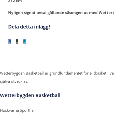
212 cm
Nyligen signat avtal gällande säsongen ut med Wetter
Dela detta inlägg!
Facebook
X
LinkedIn
WhatsApp
Tumblr
Pinterest
E-
post
Wetterbygden Basketball är grundfundamentet för elitbasket i 
själva utvecklas.
Wetterbygden Basketball
Huskvarna Sporthall