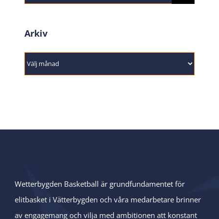
efter:
Arkiv
Arkiv
Wetterbygden Basketball är grundfundamentet för
elitbasket i Vätterbygden och våra medarbetare brinner
av engagemang och vilja med ambitionen att konstant