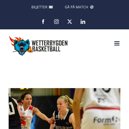
Fortsätt
BILJETTER
GÅ PÅ MATCH
till
Facebook
Instagram
X
LinkedIn
innehållet
Visa
större
bild