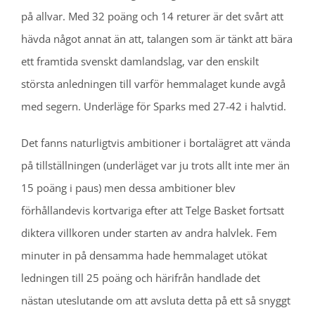
på allvar. Med 32 poäng och 14 returer är det svårt att
hävda något annat än att, talangen som är tänkt att bära
ett framtida svenskt damlandslag, var den enskilt
största anledningen till varför hemmalaget kunde avgå
med segern. Underläge för Sparks med 27-42 i halvtid.
Det fanns naturligtvis ambitioner i bortalägret att vända
på tillställningen (underläget var ju trots allt inte mer än
15 poäng i paus) men dessa ambitioner blev
förhållandevis kortvariga efter att Telge Basket fortsatt
diktera villkoren under starten av andra halvlek. Fem
minuter in på densamma hade hemmalaget utökat
ledningen till 25 poäng och härifrån handlade det
nästan uteslutande om att avsluta detta på ett så snyggt