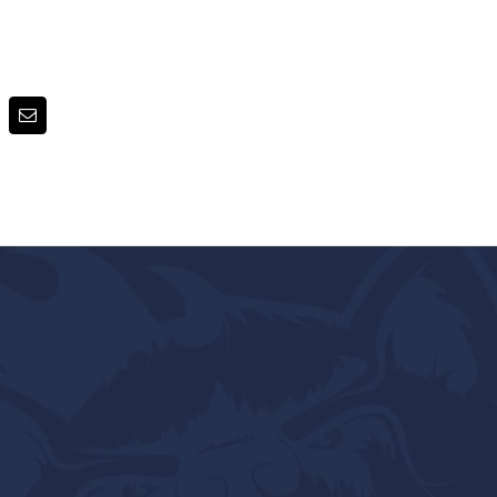
terest
E-
post