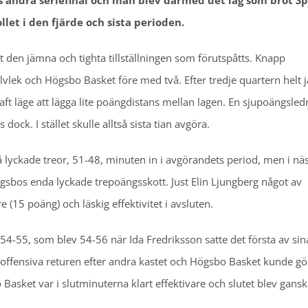
s andra seriefinal och man blev därmed det lag som bröt S
llet i den fjärde och sista perioden.
et den jämna och tighta tillställningen som förutspåtts. Knapp
alvlek och Högsbo Basket före med två. Efter tredje quartern helt 
t läge att lägga lite poängdistans mellan lagen. En sjupoängsled
ock. I stället skulle alltså sista tian avgöra.
å lyckade treor, 51-48, minuten in i avgörandets period, men i nä
ögsbos enda lyckade trepoängsskott. Just Elin Ljungberg något av
(15 poäng) och läskig effektivitet i avsluten.
54-55, som blev 54-56 när Ida Fredriksson satte det första av sina
 offensiva returen efter andra kastet och Högsbo Basket kunde gö
Basket var i slutminuterna klart effektivare och slutet blev gans