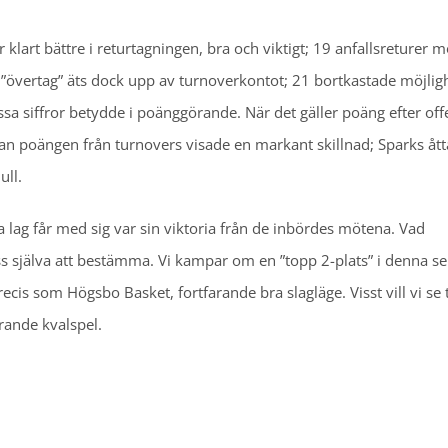
ar klart bättre i returtagningen, bra och viktigt; 19 anfallsreturer m
a ”övertag” äts dock upp av turnoverkontot; 21 bortkastade möjlig
ssa siffror betydde i poänggörande. När det gäller poäng efter off
edan poängen från turnovers visade en markant skillnad; Sparks ått
ull.
 lag får med sig var sin viktoria från de inbördes mötena. Vad
ss själva att bestämma. Vi kampar om en ”topp 2-plats” i denna se
cis som Högsbo Basket, fortfarande bra slagläge. Visst vill vi se ti
rande kvalspel.