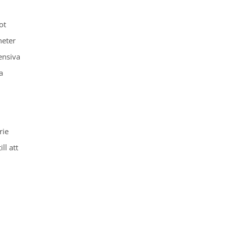
ot
heter
ensiva
a
rie
ll att