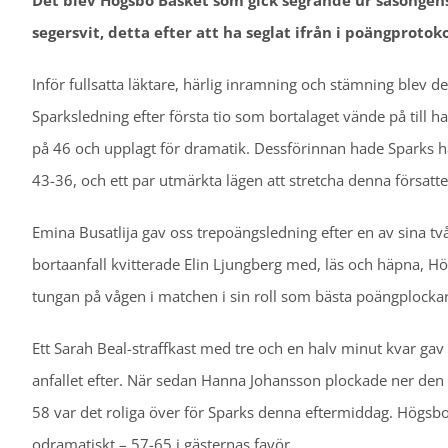
Det blev Högsbo Basket som gick segrande ur säsongen
segersvit, detta efter att ha seglat ifrån i poängprotoko
Inför fullsatta läktare, härlig inramning och stämning blev d
Sparksledning efter första tio som bortalaget vände på till h
på 46 och upplagt för dramatik. Dessförinnan hade Sparks haf
43-36, och ett par utmärkta lägen att stretcha denna försattes d
Emina Busatlija gav oss trepoängsledning efter en av sina tv
bortaanfall kvitterade Elin Ljungberg med, läs och häpna, H
tungan på vågen i matchen i sin roll som bästa poängplockare 
Ett Sarah Beal-straffkast med tre och en halv minut kvar gav 
anfallet efter. När sedan Hanna Johansson plockade ner den
58 var det roliga över för Sparks denna eftermiddag. Högsbo 
odramatiskt – 57-65 i gästernas favör.