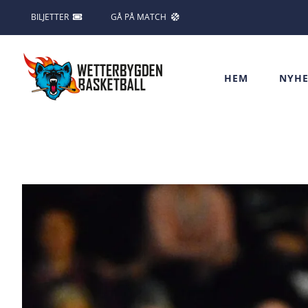
Fortsätt
BILJETTER
GÅ PÅ MATCH
till
innehållet
HEM
NYHE
Visa
större
bild