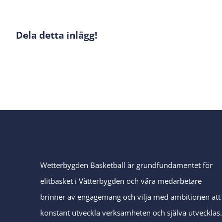
Dela detta inlägg!
Wetterbygden Basketball är grundfundamentet för
elitbasket i Vätterbygden och våra medarbetare
brinner av engagemang och vilja med ambitionen att
konstant utveckla verksamheten och själva utvecklas