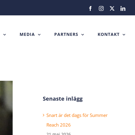
Facebook
Instagram
X
Link
H
MEDIA
PARTNERS
KONTAKT
Senaste inlägg
Snart är det dags för Summer
Reach 2026
21 maj 2026