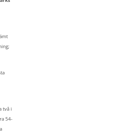
parks
jämt
ning;
sta
 två i
ra 54-
ka