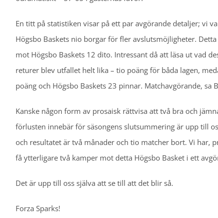
En titt på statistiken visar på ett par avgörande detaljer; vi v
Högsbo Baskets nio borgar för fler avslutsmöjligheter. Dett
mot Högsbo Baskets 12 dito. Intressant då att läsa ut vad de
returer blev utfallet helt lika – tio poäng för båda lagen, m
poäng och Högsbo Baskets 23 pinnar. Matchavgörande, sa B
Kanske någon form av prosaisk rättvisa att två bra och jämna
förlusten innebär för säsongens slutsummering är upp till o
och resultatet är två månader och tio matcher bort. Vi har, pre
få ytterligare två kamper mot detta Högsbo Basket i ett avgö
Det är upp till oss själva att se till att det blir så.
Forza Sparks!