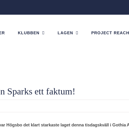
ER
KLUBBEN
LAGEN
PROJECT REAC
en Sparks ett faktum!
 var Högsbo det klart starkaste laget denna tisdagskväll i Gothia 