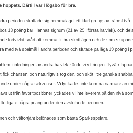
e hoppats. Därtill var Högsbo för bra.
ndra perioden skaffade sig hemmalaget ett klart grepp; av främst två
os 13 poäng bar Hannas signum (21 av 29 i första halvlek), och del
de förtvivlat svårt att komma till bra skottlägen och de som skapade
ara med två spelmål i andra perioden och slutade på låga 19 poäng i p
blem i inledningen av andra halvlek kände vi vittringen. Tyvärr tappad
 fick chansen, och naturligtvis tog den, och sköt i tre ganska snabba 
t löpande under några sekvenser. Vi lyckades inte komma närmare än m
are avslut från favoritpositioner lyckades vi inte leverera på den nivå so
 ytterligare några poäng under den avslutande perioden.
 planen och välförtjänt belönades som bästa Sparksspelare.