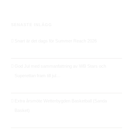
SENASTE INLÄGG
Snart är det dags för Summer Reach 2026
21 maj 2026
God Jul med sammanfattning av WB Stars och
Superettan fram till jul…
24 december 2025
Extra årsmöte Wetterbygden Basketball (Sanda
Basket)
14 oktober 2025