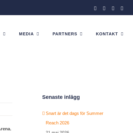
Facebook
Instagram
X
Link
H
MEDIA
PARTNERS
KONTAKT
Senaste inlägg
Snart är det dags för Summer
Reach 2026
Arena.
21 maj 2026