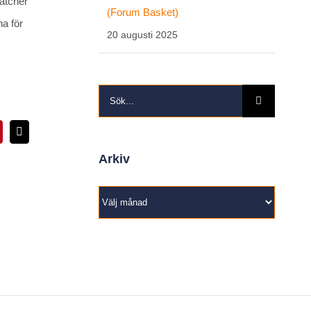
matcher
(Forum Basket)
na för
20 augusti 2025
Sök
efter:
interest
E-
post
Arkiv
Arkiv