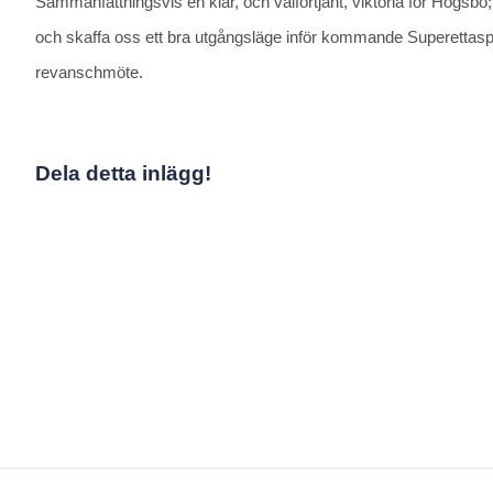
Sammanfattningsvis en klar, och välförtjänt, viktoria för Högsbo;
och skaffa oss ett bra utgångsläge inför kommande Superettaspel
revanschmöte.
Dela detta inlägg!