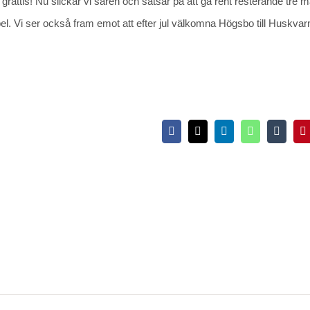
 grattis! Nu slickar vi såren och satsar på att gå rent resterande tre 
. Vi ser också fram emot att efter jul välkomna Högsbo till Huskvar
Facebook
X
LinkedIn
WhatsApp
Tumblr
P