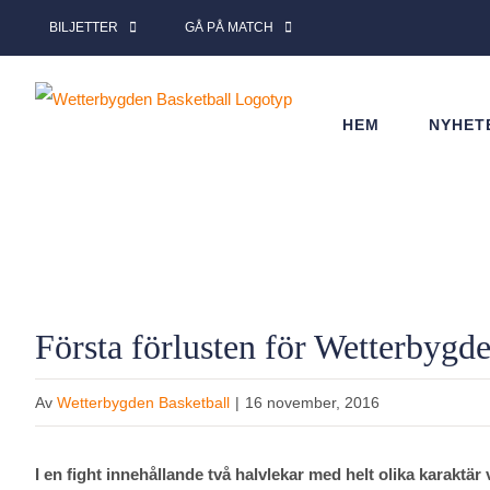
Fortsätt
BILJETTER
GÅ PÅ MATCH
till
innehållet
HEM
NYHET
Visa
Första förlusten för Wetterbygd
större
bild
Av
Wetterbygden Basketball
|
16 november, 2016
I en fight innehållande två halvlekar med helt olika karaktär