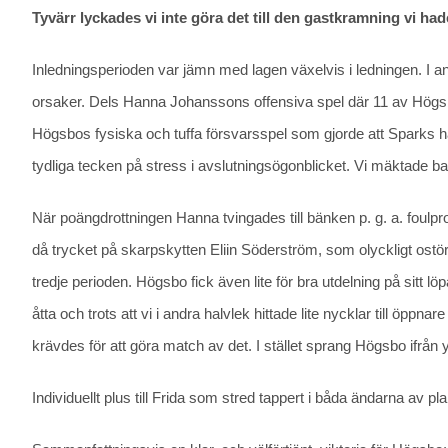
Tyvärr lyckades vi inte göra det till den gastkramning vi had
Inledningsperioden var jämn med lagen växelvis i ledningen. I a
orsaker. Dels Hanna Johanssons offensiva spel där 11 av Högsb
Högsbos fysiska och tuffa försvarsspel som gjorde att Sparks ha
tydliga tecken på stress i avslutningsögonblicket. Vi mäktade b
När poängdrottningen Hanna tvingades till bänken p. g. a. foulpro
då trycket på skarpskytten Eliin Söderström, som olyckligt ostört
tredje perioden. Högsbo fick även lite för bra utdelning på sit
åtta och trots att vi i andra halvlek hittade lite nycklar till öppn
krävdes för att göra match av det. I stället sprang Högsbo ifrån
Individuellt plus till Frida som stred tappert i båda ändarna av