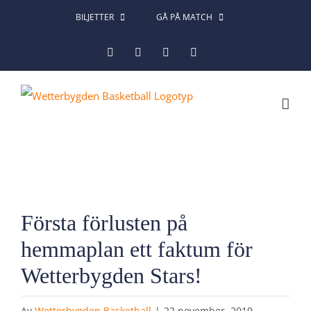
Fortsätt
BILJETTER
GÅ PÅ MATCH
till
Facebook
Instagram
X
LinkedIn
innehållet
Visa
Första förlusten på
större
bild
hemmaplan ett faktum för
Wetterbygden Stars!
Av
Wetterbygden Basketball
|
22 november, 2019