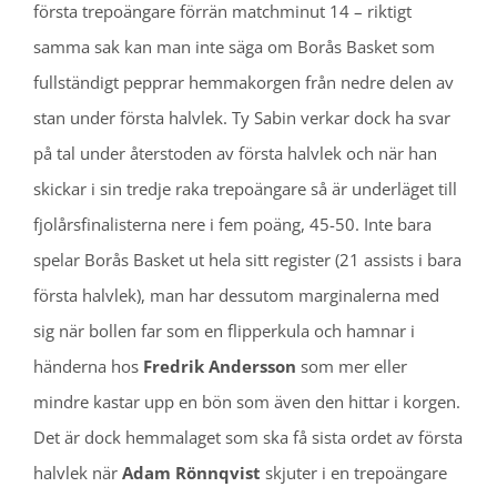
första trepoängare förrän matchminut 14 – riktigt
samma sak kan man inte säga om Borås Basket som
fullständigt pepprar hemmakorgen från nedre delen av
stan under första halvlek. Ty Sabin verkar dock ha svar
på tal under återstoden av första halvlek och när han
skickar i sin tredje raka trepoängare så är underläget till
fjolårsfinalisterna nere i fem poäng, 45-50. Inte bara
spelar Borås Basket ut hela sitt register (21 assists i bara
första halvlek), man har dessutom marginalerna med
sig när bollen far som en flipperkula och hamnar i
händerna hos
Fredrik Andersson
som mer eller
mindre kastar upp en bön som även den hittar i korgen.
Det är dock hemmalaget som ska få sista ordet av första
halvlek när
Adam Rönnqvist
skjuter i en trepoängare