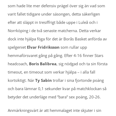
som hade lite mer defensiv prägel över sig än vad som
varit fallet tidigare under säsongen, detta säkerligen
efter att släppt in tresiffrigt både uppe i Luleå och i
Norrköping i de två senaste matcherna. Detta verkar
dock inte hjälpa föga för det är Borås Basket anförda av
spelgeniet
Elvar Fridriksson
som rullar upp
hemmaförsvaret gång på gång. Efter 4-16 finner Stars
headcoach,
Boris Balibrea
, sig nödgad och ta sin första
timeout, en timeout som verkar hjälpa – i alla fall
kortsiktigt. När
Ty Sabin
trollar i sina fjortonde poäng
och bara lämnar 0,1 sekunder kvar på matchklockan så
betyder det underläge med ”bara” sex poäng, 20-26.
Anmärkningsvärt är att hemmalaget inte skjuter i sin