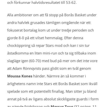
och förkunnar halvtidsresultatet till 53-62.
Alla ambitioner om att få stopp på Borås Basket under
andra halvlek grusades tämligen omgående när ett
fokuserat bortalag kom ut under tredje perioden och
gjorde 8-0 på ett vilset hemmalag. Efter denna
chocköppning så repar Stars mod och kan i sin tur
åstadkomma en liten mini-run och ta sig tillbaka inom
slagläge igen (60-70) med bud på mer om det inte vore
att Adam Rönnqvists pass glidit som en tvål genom
Moussa Kones
händer. Närmre än så kommer i
ärlighetens namn inte Stars ett Borås Basket som ikväll
spelade som ett potentiellt finallag. Man sitter ju bland
annat på två av ligans absolut skickligaste guards i form
av nämde Fridriksson och
Marcus Tyus
(32 poäng, 11