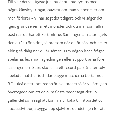
Till sist: det viktigaste just nu är att inte ryckas med i
några känsloyttringar, oavsett om man vinner eller om
man förlorar – vi har sagt det tidigare och vi säger det
igen: grundserien är ett monster och du mår som allra
bäst när du har ett kort minne. Sanningen är naturligtvis
den att ”du är aldrig så bra som när du är bäst och heller
aldrig så dålig när du är sämst”. Om någon hade frågat
spelarna, ledarna, lagledningen eller supportrarna före
säsongen om Stars skulle ha ett record på 7-5 efter tolv
spelade matcher (och där bägge matcherna borta mot
BC Luleå dessutom redan är avklarade) så är vi tämligen
övertygade om att de allra flesta hade ”tagit det”. Nu
gäller det som sagt att komma tillbaka till ritbordet och
successivt börja bygga upp självförtroendet igen för att