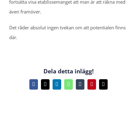
fortsätta visa etablissemanget att man är att räkna med
även framöver.
Det råder absolut ingen tvekan om att potentialen finns
där.
Dela detta inlägg!
Facebook
X
LinkedIn
WhatsApp
Tumblr
Pinterest
E-
post