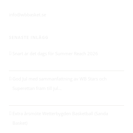
561 31 Huskvarna
info@wbbasket.se
SENASTE INLÄGG
Snart är det dags för Summer Reach 2026
21 maj 2026
God Jul med sammanfattning av WB Stars och
Superettan fram till jul…
24 december 2025
Extra årsmöte Wetterbygden Basketball (Sanda
Basket)
14 oktober 2025