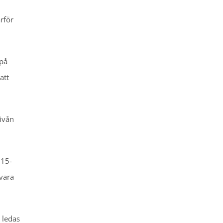
rför
 på
att
ivån
.15-
vara
 ledas