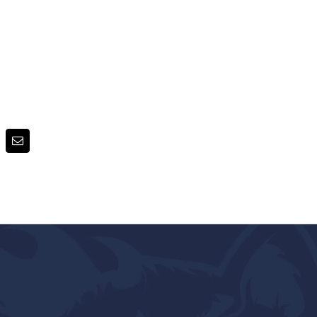
terest
E-
post