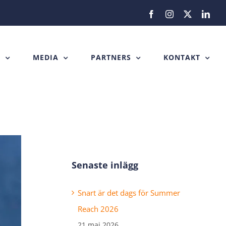
Facebook
Instagram
X
Link
H
MEDIA
PARTNERS
KONTAKT
Senaste inlägg
Snart är det dags för Summer
Reach 2026
21 maj 2026