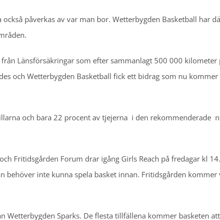
tta också påverkas av var man bor. Wetterbygden Basketball har dä
områden.
 från Länsförsäkringar som efter sammanlagt 500 000 kilometer
åddes och Wetterbygden Basketball fick ett bidrag som nu kommer 
killarna och bara 22 procent av tjejerna i den rekommenderade n
h Fritidsgården Forum drar igång Girls Reach på fredagar kl 14
man behöver inte kunna spela basket innan. Fritidsgården kommer 
rån Wetterbygden Sparks. De flesta tillfällena kommer basketen att