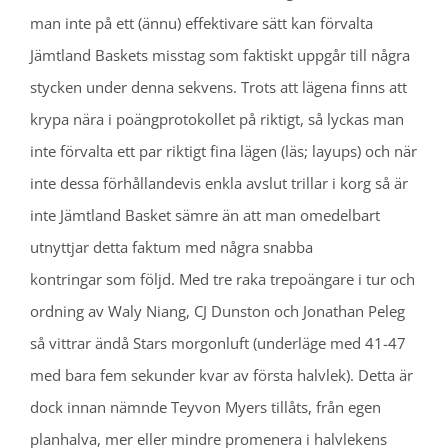
man inte på ett (ännu) effektivare sätt kan förvalta
Jämtland Baskets misstag som faktiskt uppgår till några
stycken under denna sekvens. Trots att lägena finns att
krypa nära i poängprotokollet på riktigt, så lyckas man
inte förvalta ett par riktigt fina lägen (läs; layups) och när
inte dessa förhållandevis enkla avslut trillar i korg så är
inte Jämtland Basket sämre än att man omedelbart
utnyttjar detta faktum med några snabba
kontringar som följd. Med tre raka trepoängare i tur och
ordning av Waly Niang, CJ Dunston och Jonathan Peleg
så vittrar ändå Stars morgonluft (underläge med 41-47
med bara fem sekunder kvar av första halvlek). Detta är
dock innan nämnde Teyvon Myers tillåts, från egen
planhalva, mer eller mindre promenera i halvlekens