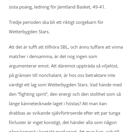
sista poäng, ledning för Jämtland Basket, 49-41.
Tredje perioden ska bli ett riktigt sorgebarn för
Wetterbygden Stars.
Att det är tufft att tillhöra SBL, och ännu tuffare att vinna
matcher i densamma, är det nog ingen som
argumenterar emot. Att däremot uppträda så viljelöst,
på gränsen till nonchalant, är hos oss betraktare inte
värdigt ett lag som Wetterbygden Stars. Vad hände med
den ”fighting spirit”, den energi och den stolthet som så
länge kännetecknade laget i höstas? Att man kan
drabbas av svikande självförtroende efter ett par tunga
förluster är inget konstigt, det händer alla som någon
gång kommit i kontakt med sport. Att man kan, och till