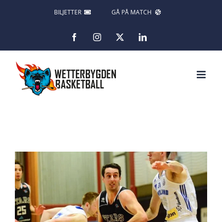
Fortsätt
BILJETTER
GÅ PÅ MATCH
till
Facebook
Instagram
X
LinkedIn
innehållet
Visa
större
bild