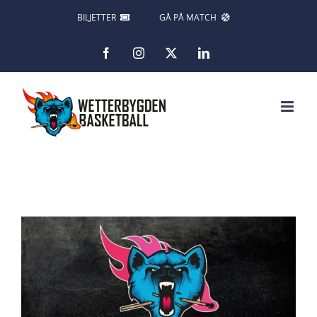
Fortsätt
BILJETTER
GÅ PÅ MATCH
till
Facebook
Instagram
X
LinkedIn
innehållet
Visa
större
bild