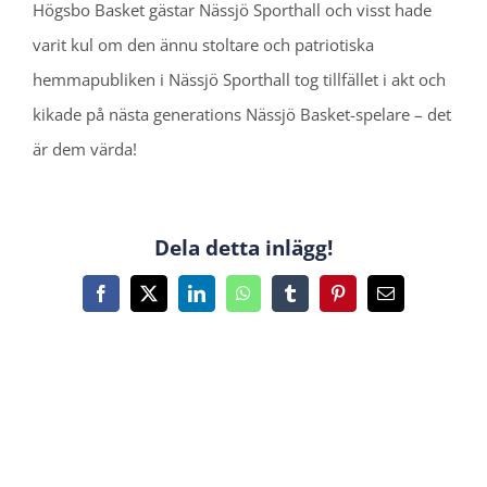
Högsbo Basket gästar Nässjö Sporthall och visst hade
varit kul om den ännu stoltare och patriotiska
hemmapubliken i Nässjö Sporthall tog tillfället i akt och
kikade på nästa generations Nässjö Basket-spelare – det
är dem värda!
Dela detta inlägg!
Facebook
X
LinkedIn
WhatsApp
Tumblr
Pinterest
E-
post