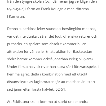
från den tyngre skolan (och då menar jag verkligen den
t-y-n-g-r-e) i form av Frank Kouagnia med rötterna
i Kamerun.
Denna superkloss leker stundtals bowlingklot mot oss,
var det inte dunkar, så är det foul, offensiva returer och
putbacks, en spelare som absolut kommer bli en
attraktion för vår serie. En attraktion för Basketettan
södra herrar kommer också Jonathan Peleg bli (vara).
Under första halvlek river han stora sår i försvarsspelet i
hemmalägret, detta i kombination med ett utsökt
distansskytte av lagkamrater gör att matchen är i stort
sett jämn efter första halvlek, 52-51.
Att Eskilstuna skulle komma ut starkt under andra