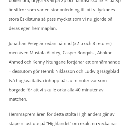
bollen bra, dryga 48 % på 2p och fantastiska 53 % på 3p
är siffror som var en stor anledning till att vi lyckades
störa Eskilstuna så pass mycket som vi nu gjorde på
deras egen hemmaplan.
Jonathan Peleg är redan nämnd (32 p och 8 returer)
men även Mustafa Allotey, Casper Ronqvist, Abokor
Ahmed och Kenny Ntungane förtjänar ett omnämnande
– dessutom gör Henrik Niklasson och Ludwig Häggblad
två högkvalitativa inhopp på sju minuter var som
borgade för att vi skulle orka alla 40 minuter av
matchen.
Hemmapremiären för detta stolta Highlanders går av
stapeln just ute på ”Highlandet” om exakt en vecka när