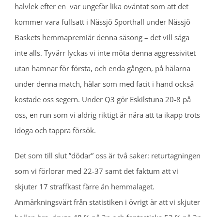
halvlek efter en var ungefär lika oväntat som att det
kommer vara fullsatt i Nässjö Sporthall under Nässjö
Baskets hemmapremiär denna säsong – det vill säga
inte alls. Tyvärr lyckas vi inte möta denna aggressivitet
utan hamnar för första, och enda gången, på hälarna
under denna match, hälar som med facit i hand också
kostade oss segern. Under Q3 gör Eskilstuna 20-8 på
oss, en run som vi aldrig riktigt är nära att ta ikapp trots
idoga och tappra försök.
Det som till slut ”dödar” oss är två saker: returtagningen
som vi förlorar med 22-37 samt det faktum att vi
skjuter 17 straffkast färre än hemmalaget.
Anmärkningsvärt från statistiken i övrigt är att vi skjuter