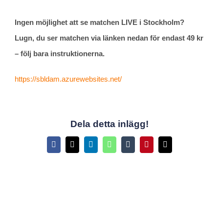
Ingen möjlighet att se matchen LIVE i Stockholm?
Lugn, du ser matchen via länken nedan för endast 49 kr
– följ bara instruktionerna.
https://sbldam.azurewebsites.net/
Dela detta inlägg!
Facebook
X
LinkedIn
WhatsApp
Tumblr
Pinterest
E-
post