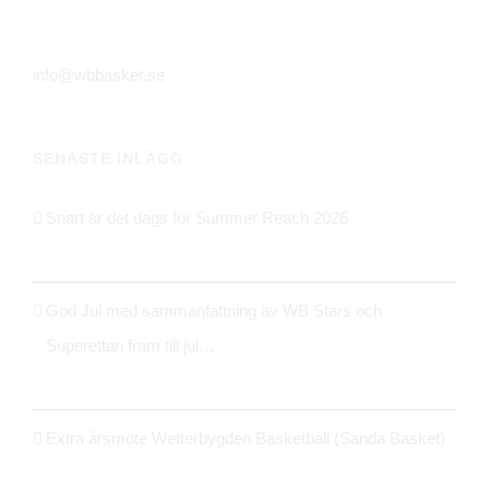
561 31 Huskvarna
info@wbbasket.se
SENASTE INLÄGG
Snart är det dags för Summer Reach 2026
21 maj 2026
God Jul med sammanfattning av WB Stars och
Superettan fram till jul…
24 december 2025
Extra årsmöte Wetterbygden Basketball (Sanda Basket)
14 oktober 2025