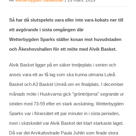
Av
Wetterbygden Basketball
|
19 mars, 2019
Så har då slutspelets vara eller inte vara kokats ner till
ett avgörande i sista omgången där
Wetterbygden Sparks ställer kosan mot huvudstaden
och Åkeshovshallen för ett möte med Alvik Basket.
Alvik Basket ligger på en säker tredjeplats i serien och
anses vara ett av få lag som ska kunna utmana Luleå
Basket och A3 Basket Umeå om en finalplats. I december
månads möte i Huskvarna gick ”gröntröjorna” segrande ur
striden med 73-59 efter en stark avslutning. Wetterbygden
Sparks var i förarsätet ett par minuter in i sista perioden,
men i slutskedet var Alvik Basket det klart starkaste laget.
Då var det Arvikafostrade Paula Juhlin som firade stora