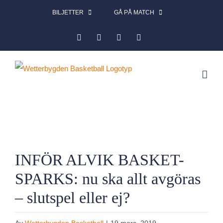
Fortsätt
BILJETTER
GÅ PÅ MATCH
till
Facebook
Instagram
X
LinkedIn
innehållet
Visa
INFÖR ALVIK BASKET-
större
SPARKS: nu ska allt avgöras
bild
– slutspel eller ej?