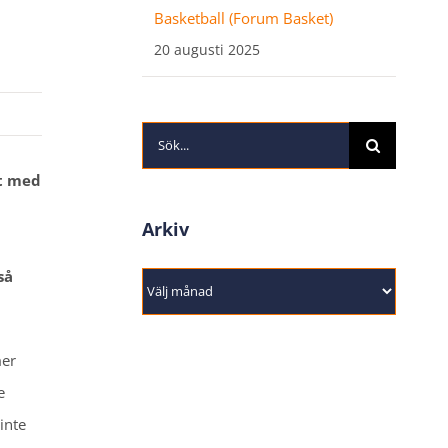
Basketball (Forum Basket)
20 augusti 2025
Sök
efter:
et med
Arkiv
så
Arkiv
mer
e
inte