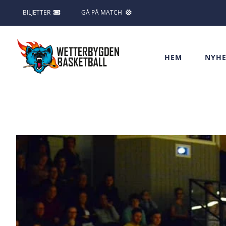
Fortsätt
BILJETTER
GÅ PÅ MATCH
till
innehållet
HEM
NYHE
Visa
större
bild