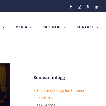
Facebook
Instagram
X
Link
H
MEDIA
PARTNERS
KONTAKT
Senaste inlägg
Snart är det dags för Summer
Reach 2026
21 maj 2026