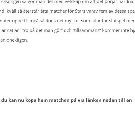
v säsongen så gör man det med vetskap om att det börjar hårdna 
d ikväll så återstår åtta matcher för Stars varav fem av dessa spe
nuter uppe i Umeå så finns det mycket som talar för slutspel men 
t annat än ”tro på det man gör” och ”tillsammans” kommer inte hj
man onekligen.
, du kan nu köpa hem matchen på via länken nedan till en