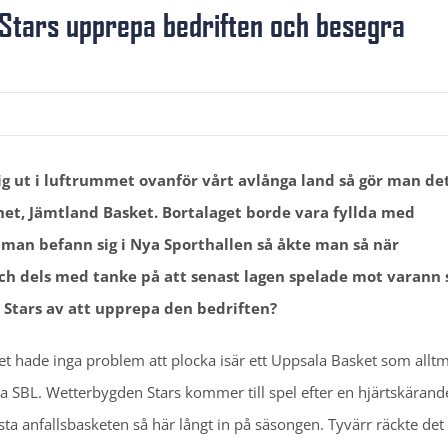
tars upprepa bedriften och besegra
ig ut i luftrummet ovanför vårt avlånga land så gör man d
thet, Jämtland Basket. Bortalaget borde vara fyllda med
t man befann sig i Nya Sporthallen så åkte man så när
och dels med tanke på att senast lagen spelade mot varann 
r Stars av att upprepa den bedriften?
et hade inga problem att plocka isär ett Uppsala Basket som allt
 SBL. Wetterbygden Stars kommer till spel efter en hjärtskärand
a anfallsbasketen så här långt in på säsongen. Tyvärr räckte det 