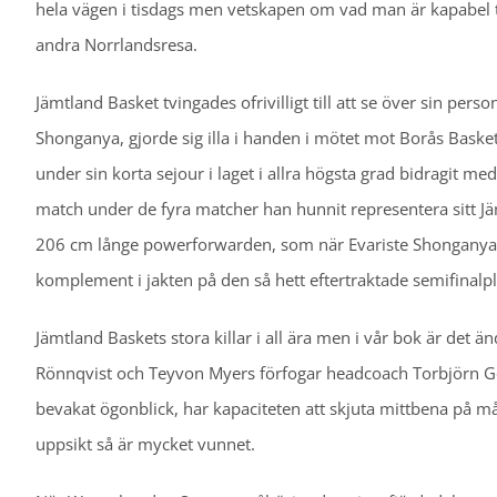
hela vägen i tisdags men vetskapen om vad man är kapabel ti
andra Norrlandsresa.
Jämtland Basket tvingades ofrivilligt till att se över sin per
Shonganya, gjorde sig illa i handen i mötet mot Borås Basket
under sin korta sejour i laget i allra högsta grad bidragit m
match under de fyra matcher han hunnit representera sitt Jä
206 cm långe powerforwarden, som när Evariste Shonganya ko
komplement i jakten på den så hett eftertraktade semifinal
Jämtland Baskets stora killar i all ära men i vår bok är det 
Rönnqvist och Teyvon Myers förfogar headcoach Torbjörn Geh
bevakat ögonblick, har kapaciteten att skjuta mittbena på 
uppsikt så är mycket vunnet.