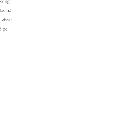
kring
las på
visst:
älpa