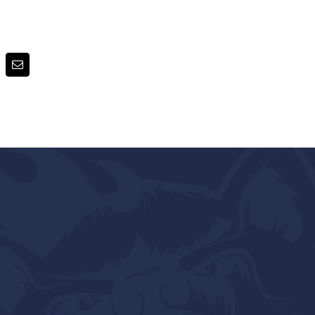
terest
E-
post