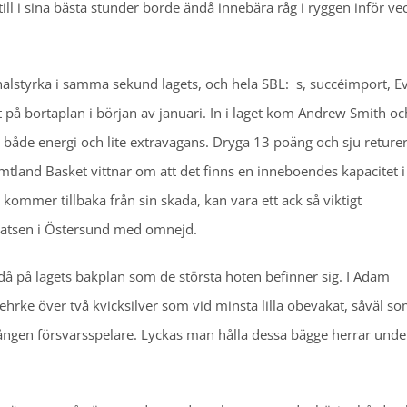
ll i sina bästa stunder borde ändå innebära råg i ryggen inför ve
sonalstyrka i samma sekund lagets, och hela SBL: s, succéimport, Ev
 på bortaplan i början av januari. In i laget kom Andrew Smith oc
ed både energi och lite extravagans. Dryga 13 poäng och sju reture
mtland Basket vittnar om att det finns en inneboendes kapacitet 
mmer tillbaka från sin skada, kan vara ett ack så viktigt
platsen i Östersund med omnejd.
ändå på lagets bakplan som de största hoten befinner sig. I Adam
rke över två kvicksilver som vid minsta lilla obevakat, såväl s
mången försvarsspelare. Lyckas man hålla dessa bägge herrar unde