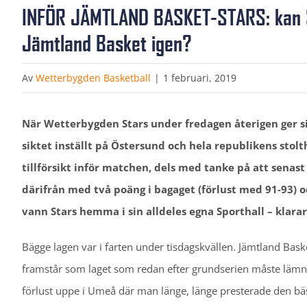
INFÖR JÄMTLAND BASKET-STARS: kan S
Jämtland Basket igen?
Av
Wetterbygden Basketball
|
1 februari, 2019
När Wetterbygden Stars under fredagen återigen ger s
siktet inställt på Östersund och hela republikens stol
tillförsikt inför matchen, dels med tanke på att senas
därifrån med två poäng i bagaget (förlust med 91-93) 
vann Stars hemma i sin alldeles egna Sporthall – klara
Bägge lagen var i farten under tisdagskvällen. Jämtland Bask
framstår som laget som redan efter grundserien måste lämna
förlust uppe i Umeå där man länge, länge presterade den bäst