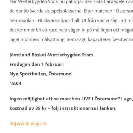
När Wetterbygden Stars nu påbörjar den sista fjärdedelen a
de där åtråvärda slutspelsplatserna. Efter matchen i Östersun
hemmaplan i Huskvarna Sporthall. Utifrån vad vi såg i 30 mi
det kommer bli ett race hela vägen in på mållinjen och någo
laget mot dess målsättning. Som sagt: kapaciteten besitter 
Jämtland Basket-Wetterbygden Stars
Fredagen den 1 februari
Nya Sporthallen, Östersund
19.04
Ingen möjlighet att se matchen LIVE i Östersund? Lugn
kostnad av 89 kr – följ instruktionerna i länken.
https://sblplay.se/