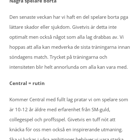
Några spelare borta
Den senaste veckan har vi haft en del spelare borta pga
lättare skador eller sjukdom. Givetvis är detta inte
optimalt men också något som alla lag drabbas av. Vi
hoppas att alla kan medverka de sista träningarna innan
söndagens match. Trycket på träningarna och
intensiteten blir helt annorlunda om alla kan vara med.
Central = rutin
Kommer Central med fullt lag pratar vi om spelare som
är 10-12 år äldre med erfarenhet från SM-guld,
collegespel och proffsspel. Givetvis en tuff nöt att
knäcka för oss men också en inspirerande utmaning.
Ska vi lyckas i våra ambitioner behöver vi vara starka