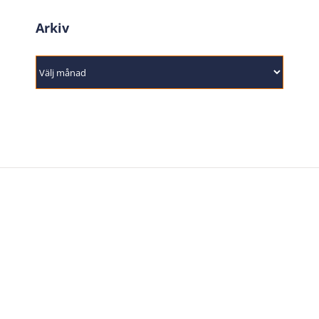
Arkiv
Arkiv
Wetterbygden Basketball är grundfundamentet för
elitbasket i Vätterbygden och våra medarbetare brinner
av engagemang och vilja med ambitionen att konstant
utveckla verksamheten och själva utvecklas.