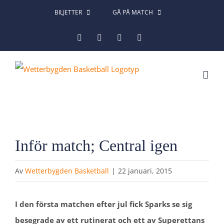
Fortsätt
BILJETTER
GÅ PÅ MATCH
till
Facebook
Instagram
X
LinkedIn
innehållet
Inför match; Central igen
Av
Wetterbygden Basketball
|
22 januari, 2015
I den första matchen efter jul fick Sparks se sig
besegrade av ett rutinerat och ett av Superettans