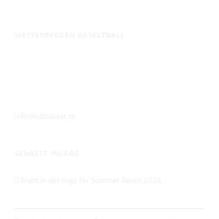
WETTERBYGDEN BASKETBALL
Huskvarna Sporthall
Alfred Dahlinvägen 8
561 31 Huskvarna
info@wbbasket.se
SENASTE INLÄGG
Snart är det dags för Summer Reach 2026
21 maj 2026