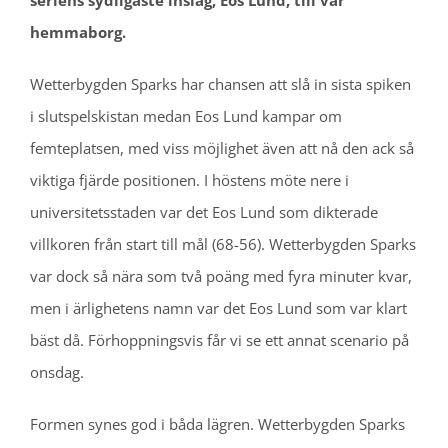
seriens sydligaste inslag, Eos Lund, till vår
hemmaborg.
Wetterbygden Sparks har chansen att slå in sista spiken
i slutspelskistan medan Eos Lund kampar om
femteplatsen, med viss möjlighet även att nå den ack så
viktiga fjärde positionen. I höstens möte nere i
universitetsstaden var det Eos Lund som dikterade
villkoren från start till mål (68-56). Wetterbygden Sparks
var dock så nära som två poäng med fyra minuter kvar,
men i ärlighetens namn var det Eos Lund som var klart
bäst då. Förhoppningsvis får vi se ett annat scenario på
onsdag.
Formen synes god i båda lägren. Wetterbygden Sparks