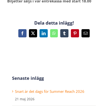
Biljetter säljs i vår entrékassa med start 18.00
Dela detta inlägg!
Facebook
X
LinkedIn
WhatsApp
Tumblr
Pinterest
E-
post
Senaste inlägg
Snart är det dags för Summer Reach 2026
21 maj 2026