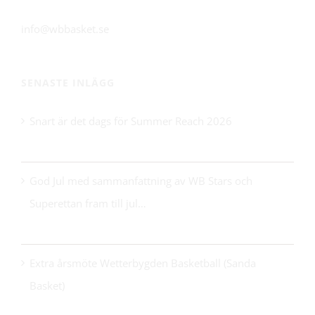
info@wbbasket.se
SENASTE INLÄGG
Snart är det dags för Summer Reach 2026
21 maj 2026
God Jul med sammanfattning av WB Stars och
Superettan fram till jul…
24 december 2025
Extra årsmöte Wetterbygden Basketball (Sanda
Basket)
14 oktober 2025