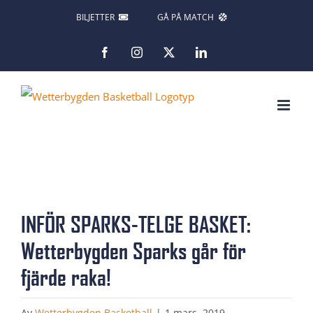
Fortsätt
BILJETTER
GÅ PÅ MATCH
till
Facebook
Instagram
X
LinkedIn
innehållet
Visa
INFÖR SPARKS-TELGE BASKET:
större
Wetterbygden Sparks går för
bild
fjärde raka!
Av
Wetterbygden Basketball
|
1 mars, 2019