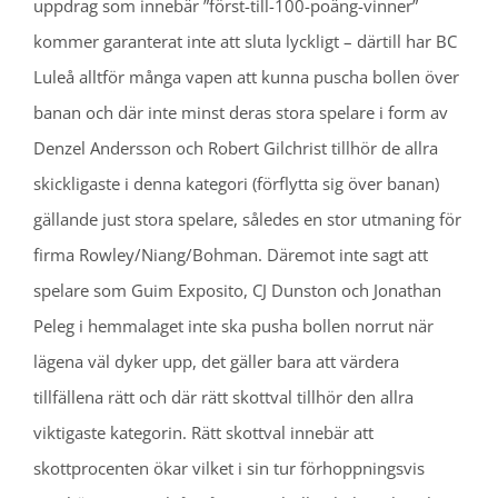
uppdrag som innebär ”först-till-100-poäng-vinner”
kommer garanterat inte att sluta lyckligt – därtill har BC
Luleå alltför många vapen att kunna puscha bollen över
banan och där inte minst deras stora spelare i form av
Denzel Andersson och Robert Gilchrist tillhör de allra
skickligaste i denna kategori (förflytta sig över banan)
gällande just stora spelare, således en stor utmaning för
firma Rowley/Niang/Bohman. Däremot inte sagt att
spelare som Guim Exposito, CJ Dunston och Jonathan
Peleg i hemmalaget inte ska pusha bollen norrut när
lägena väl dyker upp, det gäller bara att värdera
tillfällena rätt och där rätt skottval tillhör den allra
viktigaste kategorin. Rätt skottval innebär att
skottprocenten ökar vilket i sin tur förhoppningsvis