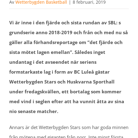
Av
Wetterbygden Basketball
|
8 februari, 2019
Vi är inne i den fjärde och sista rundan av SBL: s
grundserie anno 2018-2019 och från och med nu så
gäller alla förhandsreportage om ”det fjärde och
sista mötet lagen emellan”. Således inget
undantag i det avseendet när seriens
formstarkaste lag i form av BC Luleå gästar
Wetterbygden Stars och Huskvarna Sporthall
under fredagskvällen, ett bortalag som kommer
med vind i seglen efter att ha vunnit åtta av sina
nio senaste matcher.
Annars är det Wetterbygden Stars som har goda minnen
från mötena med giganten från norr. Inte minst första