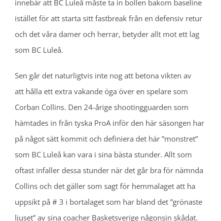
innebär att BC Luleå måste ta in bollen bakom baseline
istället för att starta sitt fastbreak från en defensiv retur
och det våra damer och herrar, betyder allt mot ett lag
som BC Luleå.
Sen går det naturligtvis inte nog att betona vikten av
att hålla ett extra vakande öga över en spelare som
Corban Collins. Den 24-årige shootingguarden som
hämtades in från tyska ProA inför den här säsongen har
på något sätt kommit och definiera det här ”monstret”
som BC Luleå kan vara i sina bästa stunder. Allt som
oftast infaller dessa stunder när det går bra för nämnda
Collins och det gäller som sagt för hemmalaget att ha
uppsikt på # 3 i bortalaget som har bland det ”grönaste
ljuset” av sina coacher Basketsverige någonsin skådat.