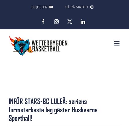
Fortsätt
BILJETTER
GÅ PÅ MATCH
till
Facebook
Instagram
X
LinkedIn
innehållet
Visa
INFÖR STARS-BC LULEÅ: seriens
större
formstarkaste lag gästar Huskvarna
bild
Sporthall!