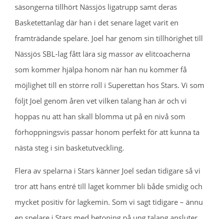
säsongerna tillhört Nässjös ligatrupp samt deras
Basketettanlag där han i det senare laget varit en
framträdande spelare. Joel har genom sin tillhörighet till
Nässjös SBL-lag fått lära sig massor av elitcoacherna
som kommer hjälpa honom när han nu kommer få
möjlighet till en större roll i Superettan hos Stars. Vi som
följt Joel genom åren vet vilken talang han är och vi
hoppas nu att han skall blomma ut på en nivå som
förhoppningsvis passar honom perfekt för att kunna ta
nästa steg i sin basketutveckling.
Flera av spelarna i Stars känner Joel sedan tidigare så vi
tror att hans entré till laget kommer bli både smidig och
mycket positiv för lagkemin. Som vi sagt tidigare – ännu
en spelare i Stars med betoning på ung talang ansluter