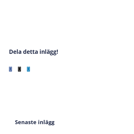
Dela detta inlägg!
Facebook
X
LinkedIn
WhatsApp
Tumblr
Pinterest
E-
post
Senaste inlägg