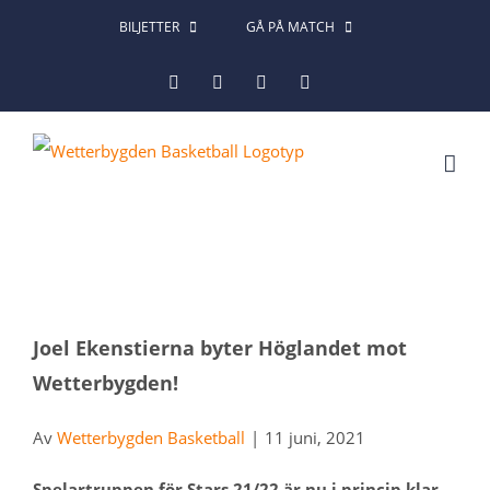
Fortsätt
BILJETTER
GÅ PÅ MATCH
till
Facebook
Instagram
X
LinkedIn
innehållet
Visa
Joel Ekenstierna byter Höglandet mot
större
Wetterbygden!
bild
Av
Wetterbygden Basketball
|
11 juni, 2021
Spelartruppen för Stars 21/22 är nu i princip klar,