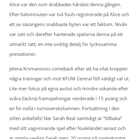
Alice var den som drabbades hårdast denna gången.
Efter halvminuten var två fouls registrerade på Alice och
ett av säsongens snabbaste byten var ett faktum. Nivån
var satt och därefter hanterade spelarna denna på ett
utmärkt sätt; en inte oviktig detalj för lyckosamma
prestationer.
Jelena Krsmanovics comeback efter att ha vilat kroppen
några träningar och mot KFUM Central föll väldigt väl ut.
Lite mer fokus på egna avslut och mindre sökande efter
svåra (läckra) framspelningar renderade i 15 poäng och
en fin nolla i turnoverskolumnen. Fortsättning i den
stilen anbefalls! När Sarah Beal samtidigt är ”tillbaka”
med sitt vägvinnande spel efter fouleländet senast och
är gamla vanliga Sarah igen; 20 poäng på poängkontot