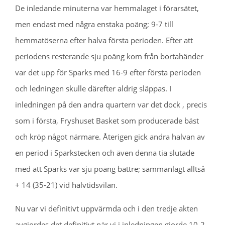
De inledande minuterna var hemmalaget i förarsätet,
men endast med några enstaka poäng; 9-7 till
hemmatöserna efter halva första perioden. Efter att
periodens resterande sju poäng kom från bortahänder
var det upp för Sparks med 16-9 efter första perioden
och ledningen skulle därefter aldrig släppas. I
inledningen på den andra quartern var det dock , precis
som i första, Fryshuset Basket som producerade bäst
och kröp något närmare. Återigen gick andra halvan av
en period i Sparkstecken och även denna tia slutade
med att Sparks var sju poäng bättre; sammanlagt alltså
+ 14 (35-21) vid halvtidsvilan.
Nu var vi definitivt uppvärmda och i den tredje akten
avgjordes det definitivt när vi i inledningen gjorde 10-2