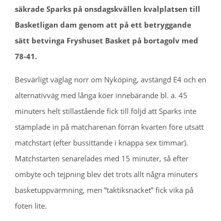
säkrade Sparks på onsdagskvällen kvalplatsen till
Basketligan dam genom att på ett betryggande
sätt betvinga Fryshuset Basket på bortagolv med
78-41.
Besvärligt väglag norr om Nyköping, avstängd E4 och en
alternativväg med långa köer innebärande bl. a. 45
minuters helt stillastående fick till följd att Sparks inte
stämplade in på matcharenan förrän kvarten före utsatt
matchstart (efter bussittande i knappa sex timmar).
Matchstarten senarelades med 15 minuter, så efter
ombyte och tejpning blev det trots allt några minuters
basketuppvärmning, men ”taktiksnacket” fick vika på
foten lite.