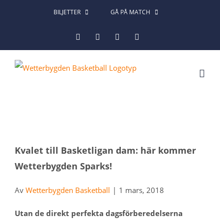
Fortsätt
BILJETTER
GÅ PÅ MATCH
till
Facebook
Instagram
X
LinkedIn
innehållet
Kvalet till Basketligan dam: här kommer
Wetterbygden Sparks!
Av
Wetterbygden Basketball
|
1 mars, 2018
Utan de direkt perfekta dagsförberedelserna