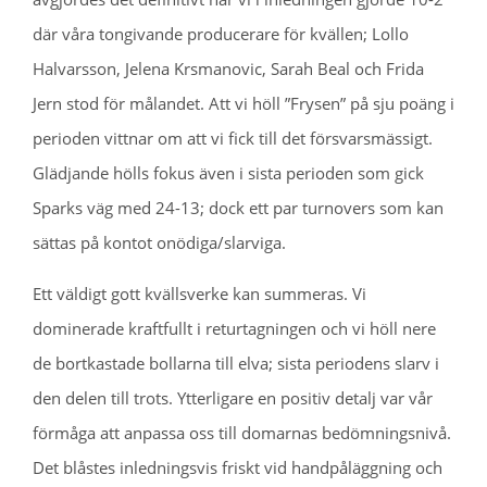
där våra tongivande producerare för kvällen; Lollo
Halvarsson, Jelena Krsmanovic, Sarah Beal och Frida
Jern stod för målandet. Att vi höll ”Frysen” på sju poäng i
perioden vittnar om att vi fick till det försvarsmässigt.
Glädjande hölls fokus även i sista perioden som gick
Sparks väg med 24-13; dock ett par turnovers som kan
sättas på kontot onödiga/slarviga.
Ett väldigt gott kvällsverke kan summeras. Vi
dominerade kraftfullt i returtagningen och vi höll nere
de bortkastade bollarna till elva; sista periodens slarv i
den delen till trots. Ytterligare en positiv detalj var vår
förmåga att anpassa oss till domarnas bedömningsnivå.
Det blåstes inledningsvis friskt vid handpåläggning och