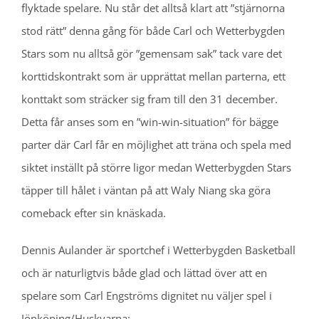
flyktade spelare. Nu står det alltså klart att ”stjärnorna
stod rätt” denna gång för både Carl och Wetterbygden
Stars som nu alltså gör ”gemensam sak” tack vare det
korttidskontrakt som är upprättat mellan parterna, ett
konttakt som sträcker sig fram till den 31 december.
Detta får anses som en ”win-win-situation” för bägge
parter där Carl får en möjlighet att träna och spela med
siktet inställt på större ligor medan Wetterbygden Stars
täpper till hålet i väntan på att Waly Niang ska göra
comeback efter sin knäskada.
Dennis Aulander är sportchef i Wetterbygden Basketball
och är naturligtvis både glad och lättad över att en
spelare som Carl Engströms dignitet nu väljer spel i
Jönköping/Huskvarna: