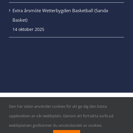
Extra årsmöte Wetterbygden Basketball (Sanda
Basket)
14 oktober 2025
Den här sidan använder cookies för att ge dig den bästa
© Copyright
|
Integritetspolicy
&
Cookiepolicy
| Alla rättigheter
upplevelsen av vår webbplats. Genom att fortsätta surfa på
reserverade
webbplatsen godkänner du användandet av cookies.
Facebook
Instagram
X
LinkedIn