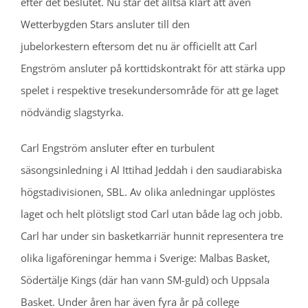
efter det beslutet. Nu står det alltså klart att även
Wetterbygden Stars ansluter till den
jubelorkestern eftersom det nu är officiellt att Carl
Engström ansluter på korttidskontrakt för att stärka upp
spelet i respektive tresekundersområde för att ge laget
nödvändig slagstyrka.
Carl Engström ansluter efter en turbulent
säsongsinledning i Al Ittihad Jeddah i den saudiarabiska
högstadivisionen, SBL. Av olika anledningar upplöstes
laget och helt plötsligt stod Carl utan både lag och jobb.
Carl har under sin basketkarriär hunnit representera tre
olika ligaföreningar hemma i Sverige: Malbas Basket,
Södertälje Kings (där han vann SM-guld) och Uppsala
Basket. Under åren har även fyra år på college