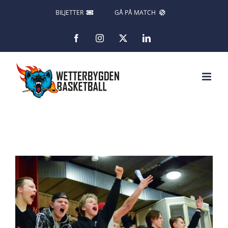
Fortsätt
BILJETTER
GÅ PÅ MATCH
till
Facebook
Instagram
X
LinkedIn
innehållet
Visa
större
bild