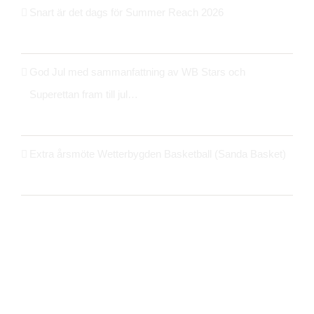
Snart är det dags för Summer Reach 2026
21 maj 2026
God Jul med sammanfattning av WB Stars och
Superettan fram till jul…
24 december 2025
Extra årsmöte Wetterbygden Basketball (Sanda Basket)
14 oktober 2025