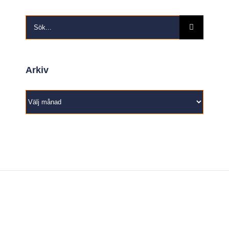
Sök
efter:
Arkiv
Arkiv
Wetterbygden Basketball är grundfundamentet för