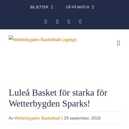
Fortsätt
BILJETTER
GÅ PÅ MATCH
till
Facebook
Instagram
X
LinkedIn
innehållet
Visa
Luleå Basket för starka för
större
Wetterbygden Sparks!
bild
Av
Wetterbygden Basketball
|
29 september, 2018