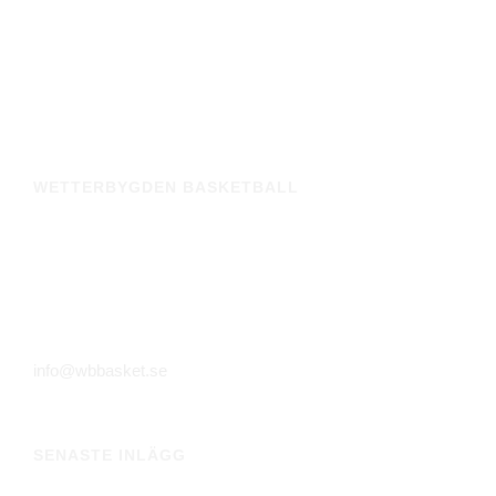
elitbasket i Vätterbygden och våra medarbetare brinner av
engagemang och vilja med ambitionen att konstant
utveckla verksamheten och själva utvecklas.
WETTERBYGDEN BASKETBALL
Huskvarna Sporthall
Alfred Dahlinvägen 8
561 31 Huskvarna
info@wbbasket.se
SENASTE INLÄGG