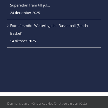
Superettan fram till jul…
24 december 2025
Extra årsmöte Wetterbygden Basketball (Sanda
Basket)
14 oktober 2025
Den här sidan använder cookies för att ge dig den bästa
© Copyright
|
Integritetspolicy
&
Cookiepolicy
| Alla rättigheter