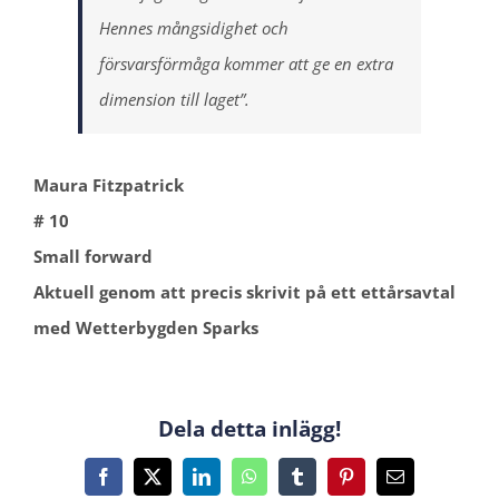
Hennes mångsidighet och
försvarsförmåga kommer att ge en extra
dimension till laget”.
Maura Fitzpatrick
# 10
Small forward
Aktuell genom att precis skrivit på ett ettårsavtal
med Wetterbygden Sparks
Dela detta inlägg!
Facebook
X
LinkedIn
WhatsApp
Tumblr
Pinterest
E-