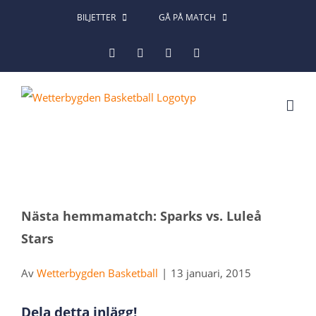
Fortsätt
BILJETTER
GÅ PÅ MATCH
till
Facebook
Instagram
X
LinkedIn
innehållet
Nästa hemmamatch: Sparks vs. Luleå
Stars
Av
Wetterbygden Basketball
|
13 januari, 2015
Dela detta inlägg!