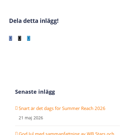
Dela detta inlägg!
Facebook
X
LinkedIn
WhatsApp
Tumblr
Pinterest
E-
post
Senaste inlägg
Snart är det dags för Summer Reach 2026
21 maj 2026
God Jul med sammanfattning av WB Stars och