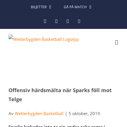
Fortsätt
BILJETTER
GÅ PÅ MATCH
till
Facebook
Instagram
X
LinkedIn
innehållet
Visa
Offensiv härdsmälta när Sparks föll mot
större
Telge
bild
Av
Wetterbygden Basketball
|
5 oktober, 2019
Sparks lyckades inte ta sin andra raka seger i