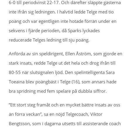
6-0 till periodvinst 22-17. Och därefter släppte gästerna
inte ifrån sig ledningen. I halvtid ledde Telge med tio
poäng och var egentligen inte hotade förrän under en
sekvens i fjärde perioden, då Sparks lyckades
reducerade Telges ledning till sju poäng.
Anförda av sin speldirigent, Ellen Åström, som gjorde en
stark insats, redde Telge ut det hela och drog ifrån till
80-55 när slutsignalen ljöd. Den spelintelligenta Sara
Toeaina blev poängbäst i Telge (16), som annars hade
bra spridning med fem spelare på dubbla siffror.
”Ett stort steg framåt och en mycket bättre insats av oss
än förra veckan”, sa en nöjd Telgecoach, Viktor
Bengtsson, som i dagarna utsetts till assisterande coach