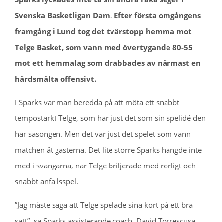
Svenska Basketligan Dam. Efter första omgångens
framgång i Lund tog det tvärstopp hemma mot
Telge Basket, som vann med övertygande 80-55
mot ett hemmalag som drabbades av närmast en
härdsmälta offensivt.
I Sparks var man beredda på att möta ett snabbt
tempostarkt Telge, som har just det som sin spelidé den
här säsongen. Men det var just det spelet som vann
matchen åt gästerna. Det lite större Sparks hängde inte
med i svängarna, när Telge briljerade med rörligt och
snabbt anfallsspel.
”Jag måste säga att Telge spelade sina kort på ett bra
sätt”, sa Sparks assisterande coach, David Torrescusa