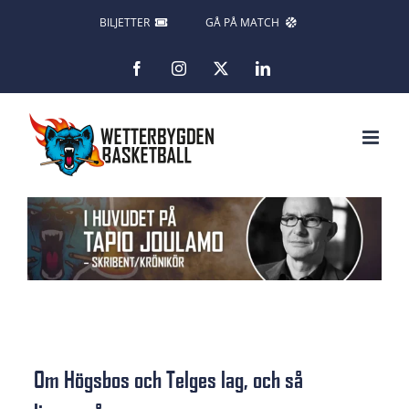
Fortsätt
BILJETTER
GÅ PÅ MATCH
till
Facebook
Instagram
X
LinkedIn
innehållet
Om Högsbos och Telges lag, och så