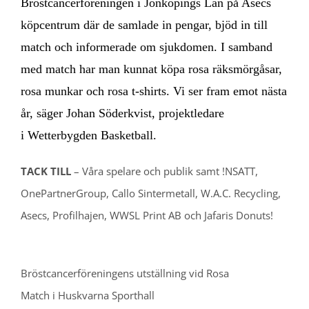
Bröstcancerföreningen i Jönköpings Län på Asecs
köpcentrum där de samlade in pengar, bjöd in till
match och informerade om sjukdomen. I samband
med match har man kunnat köpa rosa räksmörgåsar,
rosa munkar och rosa t-shirts. Vi ser fram emot nästa
år, säger Johan Söderkvist, projektledare
i Wetterbygden Basketball.
TACK TILL
– Våra spelare och publik samt !NSATT,
OnePartnerGroup, Callo Sintermetall, W.A.C. Recycling,
Asecs, Profilhajen, WWSL Print AB och Jafaris Donuts!
Bröstcancerföreningens utställning vid Rosa
Match i Huskvarna Sporthall