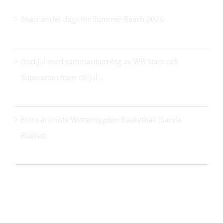
Snart är det dags för Summer Reach 2026
21 maj 2026
God Jul med sammanfattning av WB Stars och
Superettan fram till jul…
24 december 2025
Extra årsmöte Wetterbygden Basketball (Sanda
Basket)
14 oktober 2025