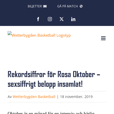
Fortsätt
BILJETTER
GÅ PÅ MATCH
till
Facebook
Instagram
X
LinkedIn
innehållet
Rekordsiffror för Rosa Oktober –
sexsiffrigt belopp insamlat!
Av
Wetterbygden Basketball
|
18 november, 2019
Oktober är en månad för en intensiv och härlig