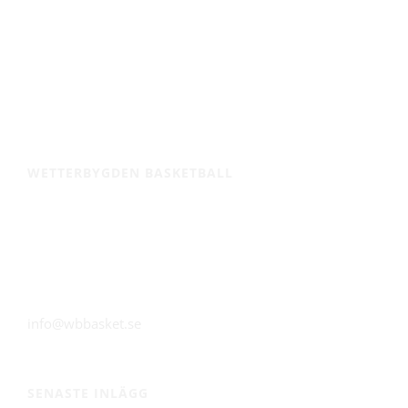
Wetterbygden Basketball är grundfundamentet för
elitbasket i Vätterbygden och våra medarbetare brinner
av engagemang och vilja med ambitionen att konstant
utveckla verksamheten och själva utvecklas.
WETTERBYGDEN BASKETBALL
Huskvarna Sporthall
Alfred Dahlinvägen 8
561 31 Huskvarna
info@wbbasket.se
SENASTE INLÄGG