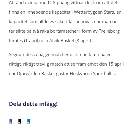
Att ändå vinna med 28 poäng vittnar dock om att det
finns en inneboende kapacitet i Wetterbygden Stars, en
kapacitet som alldeles säkert lär behövas när man nu
tar sikte på två raka bortamatcher i form av Trelleborg
Pirates (1 april) och Alvik Basket (8 april).
Segrar i dessa bägge matcher och man k-a-n ha en
riktigt, riktigt trevlig match att se fram emot den 15 april
när Djurgården Basket gästar Huskvarna Sporthall….
Dela detta inlägg!
Facebook
X
LinkedIn
WhatsApp
Tumblr
Pinterest
E-
post