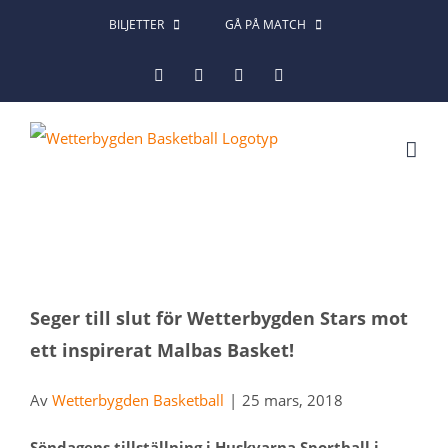
Fortsätt
BILJETTER
GÅ PÅ MATCH
till
Facebook
Instagram
X
LinkedIn
innehållet
Visa
Seger till slut för Wetterbygden Stars mot
större
ett inspirerat Malbas Basket!
bild
Av
Wetterbygden Basketball
|
25 mars, 2018
Söndagens tillställning i Huskvarna Sporthall i