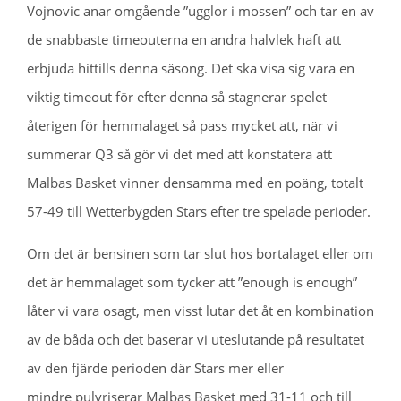
Vojnovic anar omgående ”ugglor i mossen” och tar en av
de snabbaste timeouterna en andra halvlek haft att
erbjuda hittills denna säsong. Det ska visa sig vara en
viktig timeout för efter denna så stagnerar spelet
återigen för hemmalaget så pass mycket att, när vi
summerar Q3 så gör vi det med att konstatera att
Malbas Basket vinner densamma med en poäng, totalt
57-49 till Wetterbygden Stars efter tre spelade perioder.
Om det är bensinen som tar slut hos bortalaget eller om
det är hemmalaget som tycker att ”enough is enough”
låter vi vara osagt, men visst lutar det åt en kombination
av de båda och det baserar vi uteslutande på resultatet
av den fjärde perioden där Stars mer eller
mindre pulvriserar Malbas Basket med 31-11 och till