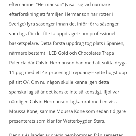
efternamnet ”Hermanson” (visar sig vid närmare
efterforskning att familjen Hermanson har rötter i
Sverige) fyra säsonger innan det inför förra säsongen
var dags för det första uppdraget som professionell
basketspelare. Detta första uppdrag tog plats i Spanien,
närmare bestämt i LEB Gold och Chocolates Trapa
Palencia där Calvin Hermanson han med att snitta dryga
11 ppg med ett 43 procentigt trepoängsskytte högst upp
på sitt CV. Om nu någon skulle känna igen detta
spanska lag så är det kanske inte så konstigt. Ifjol var
nämligen Calvin Hermanson lagkamrat med en viss
Moussa Kone, samme Moussa Kone som sedan tidigare
presenterats som klar för Wetterbygden Stars.
Dennis Aulander är precis hemkommen från semester