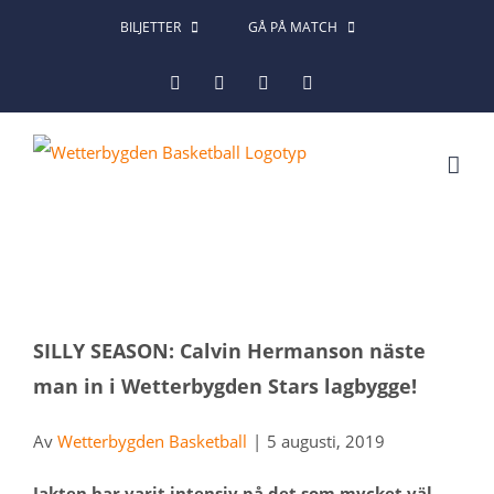
Fortsätt
BILJETTER
GÅ PÅ MATCH
till
Facebook
Instagram
X
LinkedIn
innehållet
Visa
SILLY SEASON: Calvin Hermanson näste
större
man in i Wetterbygden Stars lagbygge!
bild
Av
Wetterbygden Basketball
|
5 augusti, 2019
Jakten har varit intensiv på det som mycket väl