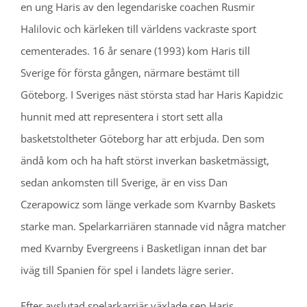
en ung Haris av den legendariske coachen Rusmir
Halilovic och kärleken till världens vackraste sport
cementerades. 16 år senare (1993) kom Haris till
Sverige för första gången, närmare bestämt till
Göteborg. I Sveriges näst största stad har Haris Kapidzic
hunnit med att representera i stort sett alla
basketstoltheter Göteborg har att erbjuda. Den som
ändå kom och ha haft störst inverkan basketmässigt,
sedan ankomsten till Sverige, är en viss Dan
Czerapowicz som länge verkade som Kvarnby Baskets
starke man. Spelarkarriären stannade vid några matcher
med Kvarnby Evergreens i Basketligan innan det bar
iväg till Spanien för spel i landets lägre serier.
Efter avslutad spelarkarriär växlade sen Haris