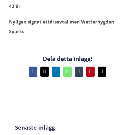
43 år
Nyligen signat ettårsavtal med Wetterbygden
Sparks
Dela detta inlägg!
Facebook
X
LinkedIn
WhatsApp
Tumblr
Pinterest
E-
post
Senaste inlägg