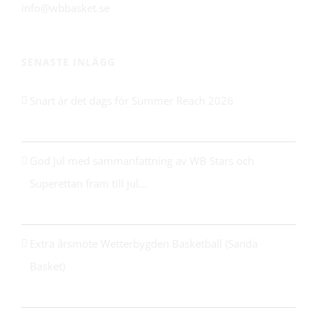
info@wbbasket.se
SENASTE INLÄGG
Snart är det dags för Summer Reach 2026
21 maj 2026
God Jul med sammanfattning av WB Stars och
Superettan fram till jul…
24 december 2025
Extra årsmöte Wetterbygden Basketball (Sanda
Basket)
14 oktober 2025