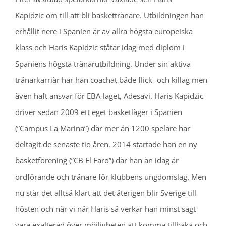
Kapidzic om till att bli baskettränare. Utbildningen han
erhållit nere i Spanien är av allra högsta europeiska
klass och Haris Kapidzic ståtar idag med diplom i
Spaniens högsta tränarutbildning. Under sin aktiva
tränarkarriär har han coachat både flick- och killag men
även haft ansvar för EBA-laget, Adesavi. Haris Kapidzic
driver sedan 2009 ett eget basketläger i Spanien
(”Campus La Marina”) där mer än 1200 spelare har
deltagit de senaste tio åren. 2014 startade han en ny
basketförening (”CB El Faro”) där han än idag är
ordförande och tränare för klubbens ungdomslag. Men
nu står det alltså klart att det återigen blir Sverige till
hösten och när vi når Haris så verkar han minst sagt
vara exalterad över möjligheten att komma tillbaka och