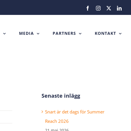
Facebook
Instagram
X
Link
H
MEDIA
PARTNERS
KONTAKT
Senaste inlägg
Snart är det dags för Summer
Reach 2026
21 maj 2026