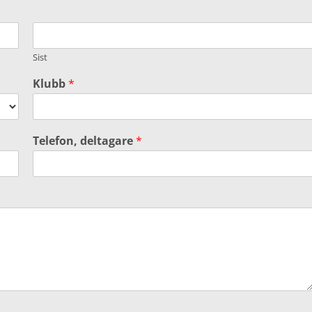
Sist
Klubb
*
Telefon, deltagare
*