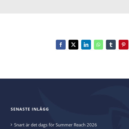
Facebook
X
LinkedIn
WhatsApp
Tumblr
Pin
SENASTE INLÄGG
Snart är det dags för Summer Reach 2026