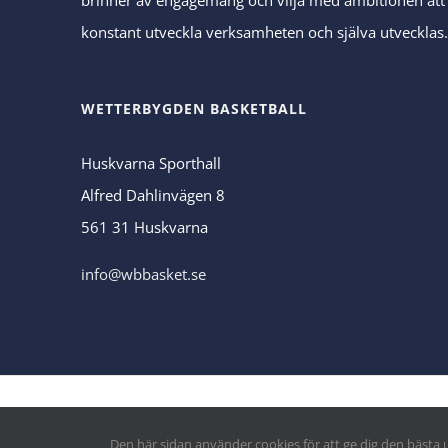
konstant utveckla verksamheten och själva utvecklas
WETTERBYGDEN BASKETBALL
Huskvarna Sporthall
Alfred Dahlinvägen 8
561 31 Huskvarna
info@wbbasket.se
© Copyright
|
Integritetspolicy
&
Cookiepolicy
| Alla rättigheter 
Den här sidan använder cookies för att ge dig den bäst