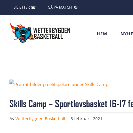
Fortsätt
BILJETTER
GÅ PÅ MATCH
till
innehållet
HEM
NYHE
Visa
större
Skills Camp – Sportlovsbasket 16-17 f
bild
Av
Wetterbygden Basketball
|
3 februari, 2021