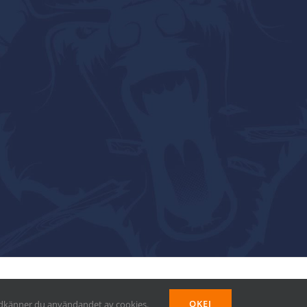
Facebook
Instagram
X
LinkedIn
OKEJ
godkänner du användandet av cookies.