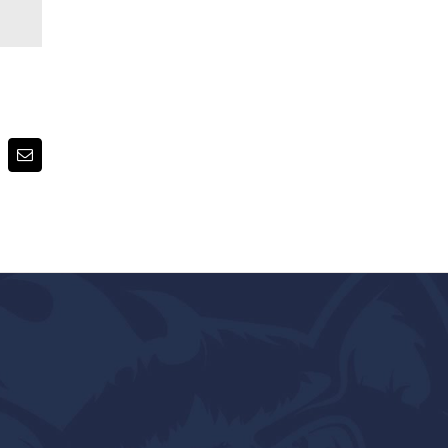
terest
E-
post