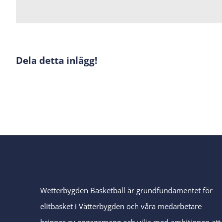
Dela detta inlägg!
Wetterbygden Basketball är grundfundamentet för
elitbasket i Vätterbygden och våra medarbetare
brinner av engagemang och vilja med ambitionen att