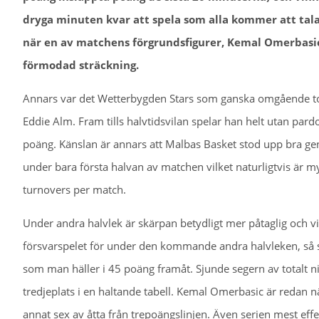
dryga minuten kvar att spela som alla kommer att tala
när en av matchens förgrundsfigurer, Kemal Omerbasic 
förmodad sträckning.
Annars var det Wetterbygden Stars som ganska omgående t
Eddie Alm. Fram tills halvtidsvilan spelar han helt utan pardo
poäng. Känslan är annars att Malbas Basket stod upp bra g
under bara första halvan av matchen vilket naturligtvis är m
turnovers per match.
Under andra halvlek är skärpan betydligt mer påtaglig och vi 
försvarspelet för under den kommande andra halvleken, så s
som man häller i 45 poäng framåt. Sjunde segern av totalt n
tredjeplats i en haltande tabell. Kemal Omerbasic är redan 
annat sex av åtta från trepoängslinjen. Även serien mest effe