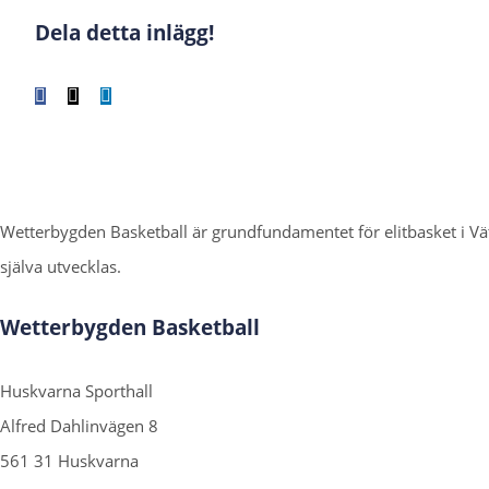
Dela detta inlägg!
Facebook
X
LinkedIn
WhatsApp
Tumblr
Pinterest
E-
post
Wetterbygden Basketball är grundfundamentet för elitbasket i 
själva utvecklas.
Wetterbygden Basketball
Huskvarna Sporthall
Alfred Dahlinvägen 8
561 31 Huskvarna