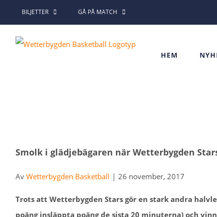
Fortsätt
BILJETTER
GÅ PÅ MATCH
till
innehållet
HEM
NYH
Visa
Smolk i glädjebägaren när Wetterbygden Star
större
bild
Av
Wetterbygden Basketball
|
26 november, 2017
Trots att Wetterbygden Stars gör en stark andra halvl
poäng insläppta poäng de sista 20 minuterna) och vin