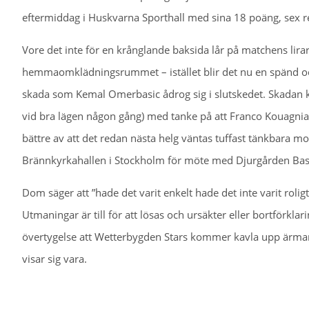
eftermiddag i Huskvarna Sporthall med sina 18 poäng, sex ret
Vore det inte för en krånglande baksida lår på matchens lirar
hemmaomklädningsrummet – istället blir det nu en spänd och 
skada som Kemal Omerbasic ådrog sig i slutskedet. Skadan
vid bra lägen någon gång) med tanke på att Franco Kouagnia 
bättre av att det redan nästa helg väntas tuffast tänkbara mo
Brännkyrkahallen i Stockholm för möte med Djurgården Bas
Dom säger att ”hade det varit enkelt hade det inte varit roligt”
Utmaningar är till för att lösas och ursäkter eller bortförklari
övertygelse att Wetterbygden Stars kommer kavla upp ärmarna
visar sig vara.