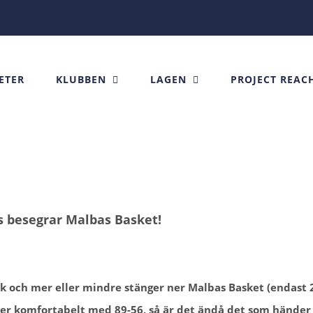
ETER
KLUBBEN
LAGEN
PROJECT REAC
s besegrar Malbas Basket!
ek och mer eller mindre stänger ner Malbas Basket (endast 
ner komfortabelt med 89-56, så är det ändå det som hände