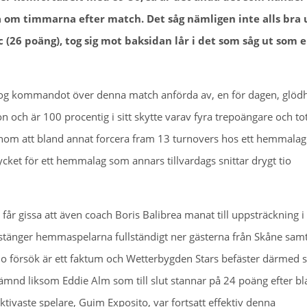
 om timmarna efter match. Det såg nämligen inte alls bra 
(26 poäng), tog sig mot baksidan lår i det som såg ut som 
og kommandot över denna match anförda av, en för dagen, glöd
n och är 100 procentig i sitt skytte varav fyra trepoängare och to
enom att bland annat forcera fram 13 turnovers hos ett hemmalag
ycket för ett hemmalag som annars tillvardags snittar drygt tio
får gissa att även coach Boris Balibrea manat till uppsträckning i
tänger hemmaspelarna fullständigt ner gästerna från Skåne samt
io försök är ett faktum och Wetterbygden Stars befäster därmed s
nämnd liksom Eddie Alm som till slut stannar på 24 poäng efter b
ktivaste spelare, Guim Exposito, var fortsatt effektiv denna