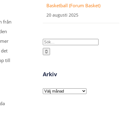
Basketball (Forum Basket)
20 augusti 2025
m från
 den
mmer
Sök
 det
efter:
p till
Arkiv
Arkiv
ada