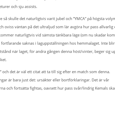
urer och sju assists.
e så skulle det naturligtvis varit jubel och ”YMCA” på högsta voly
oviss väntan på det ultraljud som lär avgöra hur pass allvarlig
 kommer naturligtvis vid sämsta tänkbara läge (om nu skadar ko
fortfarande saknas i laguppställningen hos hemmalaget. Inte blir
tstånd när laget, för andra gången denna höst/vinter, beger sig up
ket.
 och det är väl ett citat att ta till sig efter en match som denna.
ngar är bara just det: ursäkter eller bortförklaringar. Det är vår
 och fortsätta fightas, oavsett hur pass svår/lindrig Kemals sk