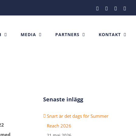
Facebook
Instagram
X
Link
H
MEDIA
PARTNERS
KONTAKT
Senaste inlägg
Snart är det dags för Summer
22
Reach 2026
r med
21 maj 2026